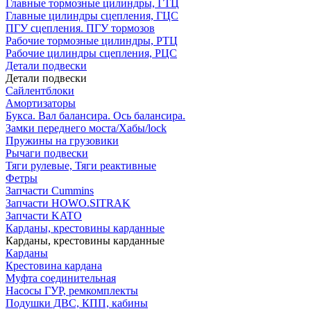
Главные тормозные цилиндры, ГТЦ
Главные цилиндры сцепления, ГЦС
ПГУ сцепления. ПГУ тормозов
Рабочие тормозные цилиндры, РТЦ
Рабочие цилиндры сцепления, РЦС
Детали подвески
Детали подвески
Cайлентблоки
Амортизаторы
Букса. Вал балансира. Ось балансира.
Замки переднего моста/Хабы/lock
Пружины на грузовики
Рычаги подвески
Тяги рулевые, Тяги реактивные
Фетры
Запчасти Cummins
Запчасти HOWO.SITRAK
Запчасти KATO
Карданы, крестовины карданные
Карданы, крестовины карданные
Карданы
Крестовина кардана
Муфта соединительная
Насосы ГУР, ремкомплекты
Подушки ДВС, КПП, кабины