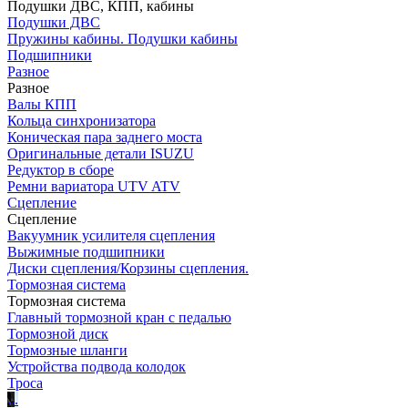
Подушки ДВС, КПП, кабины
Подушки ДВС
Пружины кабины. Подушки кабины
Подшипники
Разное
Разное
Валы КПП
Кольца синхронизатора
Коническая пара заднего моста
Оригинальные детали ISUZU
Редуктор в сборе
Ремни вариатора UTV ATV
Сцепление
Сцепление
Вакуумник усилителя сцепления
Выжимные подшипники
Диски сцепления/Корзины сцепления.
Тормозная система
Тормозная система
Главный тормозной кран с педалью
Тормозной диск
Тормозные шланги
Устройства подвода колодок
Троса
.
.
.