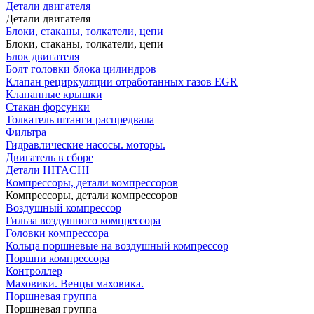
Детали двигателя
Детали двигателя
Блоки, стаканы, толкатели, цепи
Блоки, стаканы, толкатели, цепи
Блок двигателя
Болт головки блока цилиндров
Клапан рециркуляции отработанных газов EGR
Клапанные крышки
Стакан форсунки
Толкатель штанги распредвала
Фильтра
Гидравлические насосы. моторы.
Двигатель в сборе
Детали HITACHI
Компрессоры, детали компрессоров
Компрессоры, детали компрессоров
Воздушный компрессор
Гильза воздушного компрессора
Головки компрессора
Кольца поршневые на воздушный компрессор
Поршни компрессора
Контроллер
Маховики. Венцы маховика.
Поршневая группа
Поршневая группа