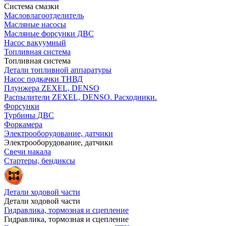
Система смазки
Масловлагоотделитель
Масляные насосы
Масляные форсунки ДВС
Насос вакуумный
Топливная система
Топливная система
Детали топливной аппаратуры
Насос подкачки ТНВД
Плунжера ZEXEL, DENSO
Распылители ZEXEL, DENSO. Расходники.
Форсунки
Турбины ДВС
Форкамера
Электрооборудование, датчики
Электрооборудование, датчики
Свечи накала
Стартеры, бендиксы
Детали ходовой части
Детали ходовой части
Гидравлика, тормозная и сцепление
Гидравлика, тормозная и сцепление