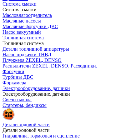
Система смазки
Система смазки
Масловлагоотделитель
Масляные насосы
Масляные форсунки ДВС
Насос вакуумный
Топливная система
Топливная система
Детали топливной аппаратуры
Насос подкачки ТНВД
Плунжера ZEXEL, DENSO
Распылители ZEXEL, DENSO. Расходники.
Форсунки
Турбины ДВС
Форкамера
Электрооборудование, датчики
Электрооборудование, датчики
Свечи накала
Стартеры, бендиксы
Детали ходовой части
Детали ходовой части
Гидравлика, тормозная и сцепление