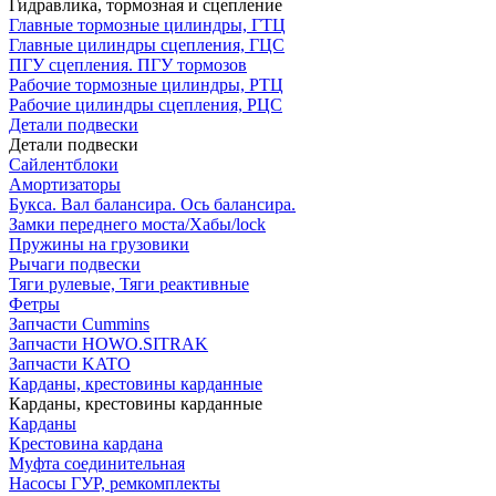
Гидравлика, тормозная и сцепление
Главные тормозные цилиндры, ГТЦ
Главные цилиндры сцепления, ГЦС
ПГУ сцепления. ПГУ тормозов
Рабочие тормозные цилиндры, РТЦ
Рабочие цилиндры сцепления, РЦС
Детали подвески
Детали подвески
Cайлентблоки
Амортизаторы
Букса. Вал балансира. Ось балансира.
Замки переднего моста/Хабы/lock
Пружины на грузовики
Рычаги подвески
Тяги рулевые, Тяги реактивные
Фетры
Запчасти Cummins
Запчасти HOWO.SITRAK
Запчасти KATO
Карданы, крестовины карданные
Карданы, крестовины карданные
Карданы
Крестовина кардана
Муфта соединительная
Насосы ГУР, ремкомплекты