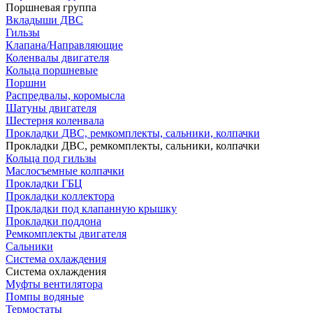
Поршневая группа
Вкладыши ДВС
Гильзы
Клапана/Направляющие
Коленвалы двигателя
Кольца поршневые
Поршни
Распредвалы, коромысла
Шатуны двигателя
Шестерня коленвала
Прокладки ДВС, ремкомплекты, сальники, колпачки
Прокладки ДВС, ремкомплекты, сальники, колпачки
Кольца под гильзы
Маслосъемные колпачки
Прокладки ГБЦ
Прокладки коллектора
Прокладки под клапанную крышку
Прокладки поддона
Ремкомплекты двигателя
Сальники
Система охлаждения
Система охлаждения
Муфты вентилятора
Помпы водяные
Термостаты