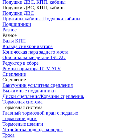
Подушки ДВС, КПП, кабины
Подушки ДВС, КПП, кабины
Подушки ДВС
Пружины кабины. Подушки кабины
Подшипники
Разное
Разное
Валы КПП
Кольца синхронизатора
Коническая пара заднего моста
Оригинальные детали ISUZU
Редуктор в сборе
Ремни вариатора UTV ATV
Сцепление
Сцепление
Вакуумник усилителя сцепления
Выжимные подшипники
Диски сцепления/Корзины сцепления.
Тормозная система
Тормозная система
Главный тормозной кран с педалью
Тормозной диск
Тормозные шланги
Устройства подвода колодок
Троса