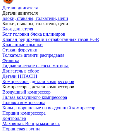
Детали двигателя
Детали двигателя
Блоки, стаканы, толкатели, цепи
Блоки, стаканы, толкатели, цепи
Блок двигателя
Болт головки блока цилиндров
Клапан рециркуляции отработанных газов EGR
Клапанные крышки
Стакан форсунки
Толкатель штанги распредвала
Фильтра
Гидравлические насосы. моторы.
Двигатель в сборе
Детали HITACHI
Компрессоры, детали компрессоров
Компрессоры, детали компрессоров
Воздушный компрессор
Гильза воздушного компрессора
Головки компрессора
Кольца поршневые на воздушный компрессор
Поршни компрессора
Контроллер
Маховики. Венцы маховика.
Поршневая группа