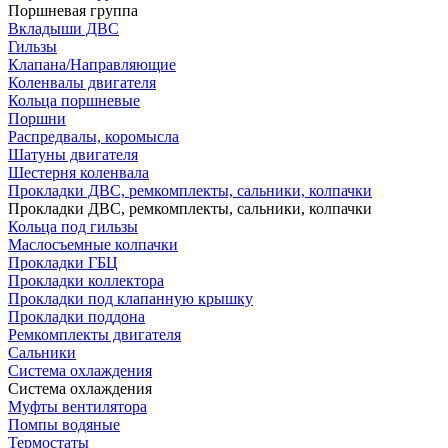
Поршневая группа
Вкладыши ДВС
Гильзы
Клапана/Направляющие
Коленвалы двигателя
Кольца поршневые
Поршни
Распредвалы, коромысла
Шатуны двигателя
Шестерня коленвала
Прокладки ДВС, ремкомплекты, сальники, колпачки
Прокладки ДВС, ремкомплекты, сальники, колпачки
Кольца под гильзы
Маслосъемные колпачки
Прокладки ГБЦ
Прокладки коллектора
Прокладки под клапанную крышку
Прокладки поддона
Ремкомплекты двигателя
Сальники
Система охлаждения
Система охлаждения
Муфты вентилятора
Помпы водяные
Термостаты