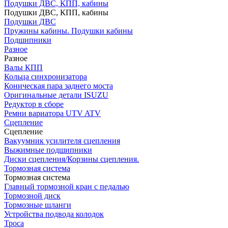
Подушки ДВС, КПП, кабины
Подушки ДВС, КПП, кабины
Подушки ДВС
Пружины кабины. Подушки кабины
Подшипники
Разное
Разное
Валы КПП
Кольца синхронизатора
Коническая пара заднего моста
Оригинальные детали ISUZU
Редуктор в сборе
Ремни вариатора UTV ATV
Сцепление
Сцепление
Вакуумник усилителя сцепления
Выжимные подшипники
Диски сцепления/Корзины сцепления.
Тормозная система
Тормозная система
Главный тормозной кран с педалью
Тормозной диск
Тормозные шланги
Устройства подвода колодок
Троса