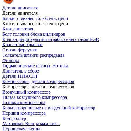
Детали двигателя
Детали двигателя
Блоки, стаканы, толкатели, цепи
Блоки, стаканы, толкатели, цепи
Блок двигателя
Болт головки блока цилиндров
Клапан рециркуляции отработанных газов EGR
Клапанные крышки
Стакан форсунки
Толкатель штанги распредвала
Фильтра
Гидравлические насосы. моторы.
Двигатель в сборе
Детали HITACHI
Компрессоры, детали компрессоров
Компрессоры, детали компрессоров
Воздушный компрессор
Гильза воздушного компрессора
Головки компрессора
Кольца поршневые на воздушный компрессор
Поршни компрессора
Контроллер
Маховики. Венцы маховика.
Поршневая группа