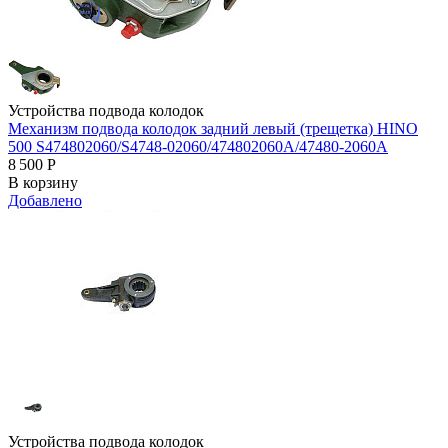
Устройства подвода колодок
Механизм подвода колодок задний левый (трещетка) HINO
500 S474802060/S4748-02060/474802060A/47480-2060A
8 500
Р
В корзину
Добавлено
Устройства подвода колодок