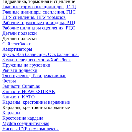
Гидравлика, тормозная и сцепление
Главные тормозные цилиндры, ГТЦ
Главные цилиндры сцепления, ГЦС
ПГУ сцепления. ПГУ тормозов
Рабочие тормозные цилиндры, РТЦ
Рабочие цилиндры сцепления, РЦС
Детали подвески
Детали подвески
Cайлентблоки
Амортизаторы
Букса. Вал балансира. Ось балансира.
Замки переднего моста/Хабы/lock
Пружины на грузовики
Рычаги подвески
Тяги рулевые, Тяги реактивные
Фетры
Запчасти Cummins
Запчасти HOWO.SITRAK
Запчасти KATO
Карданы, крестовины карданные
Карданы, крестовины карданные
Карданы
Крестовина кардана
Муфта соединительная
Насосы ГУР, ремкомплекты