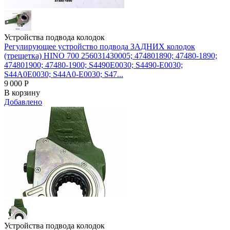
Устройства подвода колодок
Регулирующее устройство подвода ЗАДНИХ колодок
(трещетка) HINO 700 256031430005; 474801890; 47480-1890;
474801900; 47480-1900; S4490E0030; S4490-E0030;
S44A0E0030; S44A0-E0030; S47...
9 000
Р
В корзину
Добавлено
Устройства подвода колодок