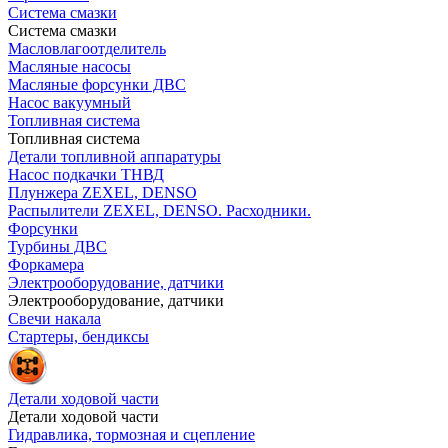
Система смазки
Система смазки
Масловлагоотделитель
Масляные насосы
Масляные форсунки ДВС
Насос вакуумный
Топливная система
Топливная система
Детали топливной аппаратуры
Насос подкачки ТНВД
Плунжера ZEXEL, DENSO
Распылители ZEXEL, DENSO. Расходники.
Форсунки
Турбины ДВС
Форкамера
Электрооборудование, датчики
Электрооборудование, датчики
Свечи накала
Стартеры, бендиксы
Детали ходовой части
Детали ходовой части
Гидравлика, тормозная и сцепление