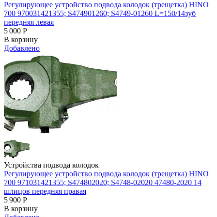
Регулирующее устройство подвода колодок (трещетка) HINO
700 970031421355; S474901260; S4749-01260 L=150/14зуб
передняя левая
5 000
Р
В корзину
Добавлено
Устройства подвода колодок
Регулирующее устройство подвода колодок (трещетка) HINO
700 971031421355; S474802020; S4748-02020 47480-2020 14
шлицов передняя правая
5 900
Р
В корзину