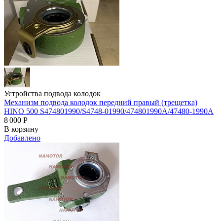
Устройства подвода колодок
Механизм подвода колодок передний правый (трещетка)
HINO 500 S474801990/S4748-01990/474801990A/47480-1990A
8 000
Р
В корзину
Добавлено