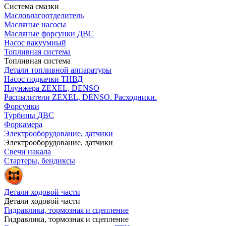
Система смазки
Масловлагоотделитель
Масляные насосы
Масляные форсунки ДВС
Насос вакуумный
Топливная система
Топливная система
Детали топливной аппаратуры
Насос подкачки ТНВД
Плунжера ZEXEL, DENSO
Распылители ZEXEL, DENSO. Расходники.
Форсунки
Турбины ДВС
Форкамера
Электрооборудование, датчики
Электрооборудование, датчики
Свечи накала
Стартеры, бендиксы
Детали ходовой части
Детали ходовой части
Гидравлика, тормозная и сцепление
Гидравлика, тормозная и сцепление