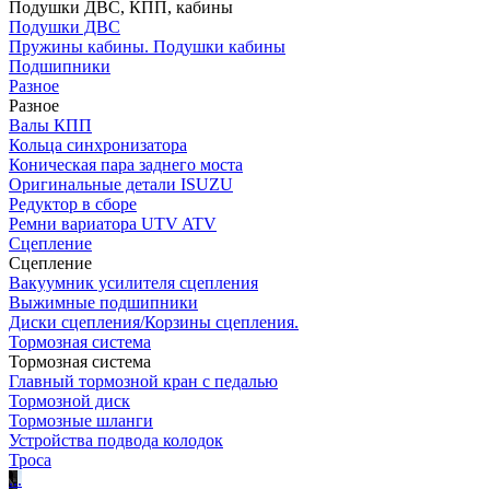
Подушки ДВС, КПП, кабины
Подушки ДВС
Пружины кабины. Подушки кабины
Подшипники
Разное
Разное
Валы КПП
Кольца синхронизатора
Коническая пара заднего моста
Оригинальные детали ISUZU
Редуктор в сборе
Ремни вариатора UTV ATV
Сцепление
Сцепление
Вакуумник усилителя сцепления
Выжимные подшипники
Диски сцепления/Корзины сцепления.
Тормозная система
Тормозная система
Главный тормозной кран с педалью
Тормозной диск
Тормозные шланги
Устройства подвода колодок
Троса
.
.
.