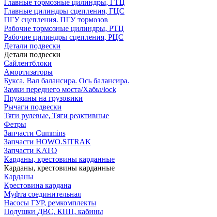
Главные тормозные цилиндры, ГТЦ
Главные цилиндры сцепления, ГЦС
ПГУ сцепления. ПГУ тормозов
Рабочие тормозные цилиндры, РТЦ
Рабочие цилиндры сцепления, РЦС
Детали подвески
Детали подвески
Cайлентблоки
Амортизаторы
Букса. Вал балансира. Ось балансира.
Замки переднего моста/Хабы/lock
Пружины на грузовики
Рычаги подвески
Тяги рулевые, Тяги реактивные
Фетры
Запчасти Cummins
Запчасти HOWO.SITRAK
Запчасти KATO
Карданы, крестовины карданные
Карданы, крестовины карданные
Карданы
Крестовина кардана
Муфта соединительная
Насосы ГУР, ремкомплекты
Подушки ДВС, КПП, кабины