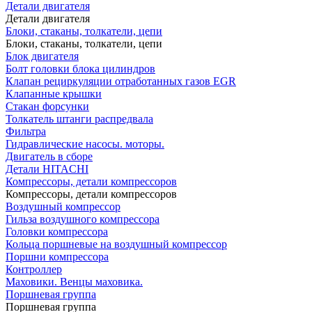
Детали двигателя
Детали двигателя
Блоки, стаканы, толкатели, цепи
Блоки, стаканы, толкатели, цепи
Блок двигателя
Болт головки блока цилиндров
Клапан рециркуляции отработанных газов EGR
Клапанные крышки
Стакан форсунки
Толкатель штанги распредвала
Фильтра
Гидравлические насосы. моторы.
Двигатель в сборе
Детали HITACHI
Компрессоры, детали компрессоров
Компрессоры, детали компрессоров
Воздушный компрессор
Гильза воздушного компрессора
Головки компрессора
Кольца поршневые на воздушный компрессор
Поршни компрессора
Контроллер
Маховики. Венцы маховика.
Поршневая группа
Поршневая группа