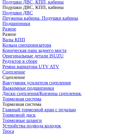
Подушки ДВС, КПП, кабины
Подушки ДВС, КПП, кабины
Подушки ДВС
Пружины кабины. Подушки кабины
Подшипники
Разное
Разное
Валы КПП
Кольца синхронизатора
Коническая пара заднего моста
Оригинальные детали ISUZU
Редуктор в сборе
Ремни вариатора UTV ATV
Сцепление
Сцепление
Вакуумник усилителя сцепления
Выжимные подшипники
Диски сцепления/Корзины сцепления.
Тормозная система
Тормозная система
Главный тормозной кран с педалью
Тормозной диск
Тормозные шланги
Устройства подвода колодок
Троса