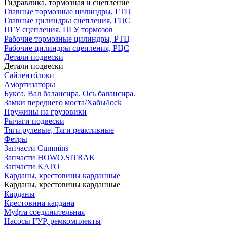
Гидравлика, тормозная и сцепление
Главные тормозные цилиндры, ГТЦ
Главные цилиндры сцепления, ГЦС
ПГУ сцепления. ПГУ тормозов
Рабочие тормозные цилиндры, РТЦ
Рабочие цилиндры сцепления, РЦС
Детали подвески
Детали подвески
Cайлентблоки
Амортизаторы
Букса. Вал балансира. Ось балансира.
Замки переднего моста/Хабы/lock
Пружины на грузовики
Рычаги подвески
Тяги рулевые, Тяги реактивные
Фетры
Запчасти Cummins
Запчасти HOWO.SITRAK
Запчасти KATO
Карданы, крестовины карданные
Карданы, крестовины карданные
Карданы
Крестовина кардана
Муфта соединительная
Насосы ГУР, ремкомплекты