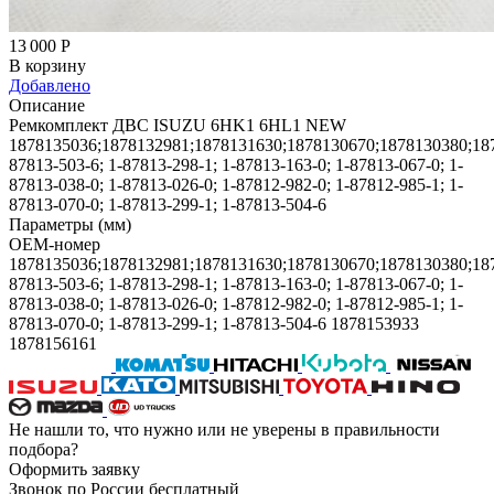
13 000
Р
В корзину
Добавлено
Описание
Ремкомплект ДВС ISUZU 6HK1 6HL1 NEW
1878135036;1878132981;1878131630;1878130670;1878130380;18
87813-503-6; 1-87813-298-1; 1-87813-163-0; 1-87813-067-0; 1-
87813-038-0; 1-87813-026-0; 1-87812-982-0; 1-87812-985-1; 1-
87813-070-0; 1-87813-299-1; 1-87813-504-6
Параметры (мм)
OEM-номер
1878135036;1878132981;1878131630;1878130670;1878130380;18
87813-503-6; 1-87813-298-1; 1-87813-163-0; 1-87813-067-0; 1-
87813-038-0; 1-87813-026-0; 1-87812-982-0; 1-87812-985-1; 1-
87813-070-0; 1-87813-299-1; 1-87813-504-6 1878153933
1878156161
Не нашли то, что нужно или не уверены в правильности
подбора?
Оформить заявку
Звонок по России бесплатный