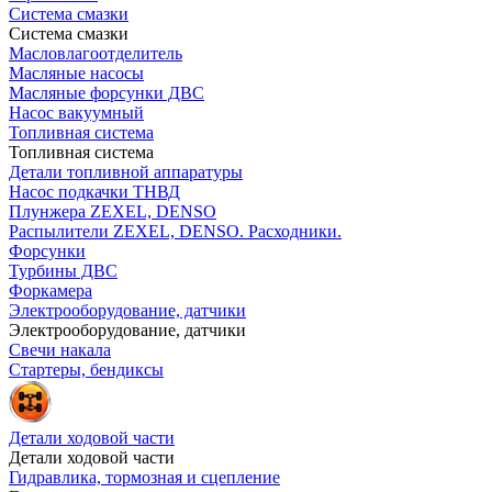
Система смазки
Система смазки
Масловлагоотделитель
Масляные насосы
Масляные форсунки ДВС
Насос вакуумный
Топливная система
Топливная система
Детали топливной аппаратуры
Насос подкачки ТНВД
Плунжера ZEXEL, DENSO
Распылители ZEXEL, DENSO. Расходники.
Форсунки
Турбины ДВС
Форкамера
Электрооборудование, датчики
Электрооборудование, датчики
Свечи накала
Стартеры, бендиксы
Детали ходовой части
Детали ходовой части
Гидравлика, тормозная и сцепление