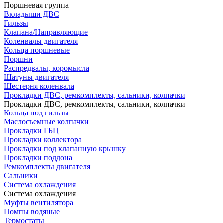
Поршневая группа
Вкладыши ДВС
Гильзы
Клапана/Направляющие
Коленвалы двигателя
Кольца поршневые
Поршни
Распредвалы, коромысла
Шатуны двигателя
Шестерня коленвала
Прокладки ДВС, ремкомплекты, сальники, колпачки
Прокладки ДВС, ремкомплекты, сальники, колпачки
Кольца под гильзы
Маслосъемные колпачки
Прокладки ГБЦ
Прокладки коллектора
Прокладки под клапанную крышку
Прокладки поддона
Ремкомплекты двигателя
Сальники
Система охлаждения
Система охлаждения
Муфты вентилятора
Помпы водяные
Термостаты