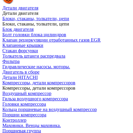
Детали двигателя
Детали двигателя
Блоки, стаканы, толкатели, цепи
Блоки, стаканы, толкатели, цепи
Блок двигателя
Болт головки блока цилиндров
Клапан рециркуляции отработанных газов EGR
Клапанные крышки
Стакан форсунки
Толкатель штанги распредвала
Фильтра
Гидравлические насосы. моторы.
Двигатель в сборе
Детали HITACHI
Компрессоры, детали компрессоров
Компрессоры, детали компрессоров
Воздушный компрессор
Гильза воздушного компрессора
Головки компрессора
Кольца поршневые на воздушный компрессор
Поршни компрессора
Контроллер
Маховики. Венцы маховика.
Поршневая группа