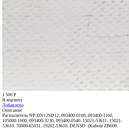
1 500
Р
В корзину
Добавлено
Описание
Распылитель NP-DN12SD12, 093400-0100, 093400-1160,
105000-1600, 093400-3230, 093400-0540. 15021-53611. 15021-
53610. 70000-65031. 19202-53610. DENSO (Kubota ZB600.