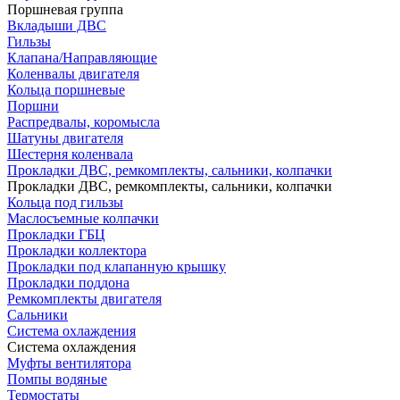
Поршневая группа
Вкладыши ДВС
Гильзы
Клапана/Направляющие
Коленвалы двигателя
Кольца поршневые
Поршни
Распредвалы, коромысла
Шатуны двигателя
Шестерня коленвала
Прокладки ДВС, ремкомплекты, сальники, колпачки
Прокладки ДВС, ремкомплекты, сальники, колпачки
Кольца под гильзы
Маслосъемные колпачки
Прокладки ГБЦ
Прокладки коллектора
Прокладки под клапанную крышку
Прокладки поддона
Ремкомплекты двигателя
Сальники
Система охлаждения
Система охлаждения
Муфты вентилятора
Помпы водяные
Термостаты