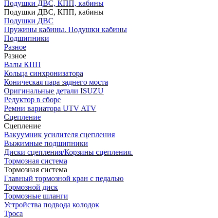
Подушки ДВС, КПП, кабины
Подушки ДВС, КПП, кабины
Подушки ДВС
Пружины кабины. Подушки кабины
Подшипники
Разное
Разное
Валы КПП
Кольца синхронизатора
Коническая пара заднего моста
Оригинальные детали ISUZU
Редуктор в сборе
Ремни вариатора UTV ATV
Сцепление
Сцепление
Вакуумник усилителя сцепления
Выжимные подшипники
Диски сцепления/Корзины сцепления.
Тормозная система
Тормозная система
Главный тормозной кран с педалью
Тормозной диск
Тормозные шланги
Устройства подвода колодок
Троса