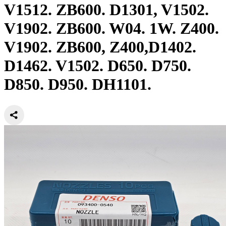
V1512. ZB600. D1301, V1502.
V1902. ZB600. W04. 1W. Z400.
V1902. ZB600, Z400,D1402.
D1462. V1502. D650. D750.
D850. D950. DH1101.