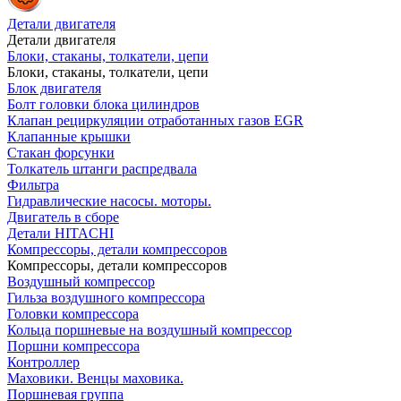
Детали двигателя
Детали двигателя
Блоки, стаканы, толкатели, цепи
Блоки, стаканы, толкатели, цепи
Блок двигателя
Болт головки блока цилиндров
Клапан рециркуляции отработанных газов EGR
Клапанные крышки
Стакан форсунки
Толкатель штанги распредвала
Фильтра
Гидравлические насосы. моторы.
Двигатель в сборе
Детали HITACHI
Компрессоры, детали компрессоров
Компрессоры, детали компрессоров
Воздушный компрессор
Гильза воздушного компрессора
Головки компрессора
Кольца поршневые на воздушный компрессор
Поршни компрессора
Контроллер
Маховики. Венцы маховика.
Поршневая группа