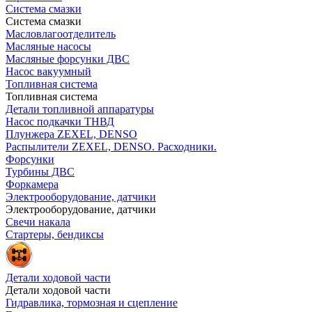
Система смазки
Система смазки
Масловлагоотделитель
Масляные насосы
Масляные форсунки ДВС
Насос вакуумный
Топливная система
Топливная система
Детали топливной аппаратуры
Насос подкачки ТНВД
Плунжера ZEXEL, DENSO
Распылители ZEXEL, DENSO. Расходники.
Форсунки
Турбины ДВС
Форкамера
Электрооборудование, датчики
Электрооборудование, датчики
Свечи накала
Стартеры, бендиксы
Детали ходовой части
Детали ходовой части
Гидравлика, тормозная и сцепление