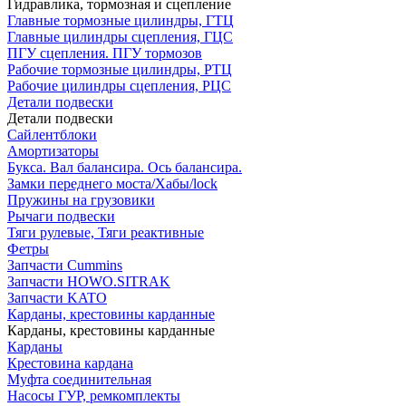
Гидравлика, тормозная и сцепление
Главные тормозные цилиндры, ГТЦ
Главные цилиндры сцепления, ГЦС
ПГУ сцепления. ПГУ тормозов
Рабочие тормозные цилиндры, РТЦ
Рабочие цилиндры сцепления, РЦС
Детали подвески
Детали подвески
Cайлентблоки
Амортизаторы
Букса. Вал балансира. Ось балансира.
Замки переднего моста/Хабы/lock
Пружины на грузовики
Рычаги подвески
Тяги рулевые, Тяги реактивные
Фетры
Запчасти Cummins
Запчасти HOWO.SITRAK
Запчасти KATO
Карданы, крестовины карданные
Карданы, крестовины карданные
Карданы
Крестовина кардана
Муфта соединительная
Насосы ГУР, ремкомплекты