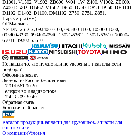
D1301, V1502. V1902. ZB600. W04. 1W. Z400. V1902. ZB600,
Z400,D1402. D1462. V1502. D650. D750. D850. D950. DH1101.
D1102. D1402. D1100. DM1102. Z750. Z751. Z851.
Параметры (мм)
OEM-номер
NP-DN12SD12, 093400-0100, 093400-1160, 105000-1600,
093400-3230, 093400-0540. 15021-53611. 15021-53610. 70000-
65031. 19202-53610
Не нашли то, что нужно или не уверены в правильности
подбора?
Оформить заявку
Звонок по России бесплатный
+7 914 661 90 20
Телефон во Владивостоке
+7 423 209 30 40
Обратная связь
Безналичный расчет
Каталог продукции
Запчасти для грузовиков
Запчасти для
спецтехники
О компании
Условия