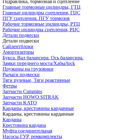
Гидравлика, тормозная и сцепление
Главные тормозные цилиндры, ГТЦ
Главные цилиндры сцепления, ГЦС
ПГУ сцепления. ПГУ тормозов
Рабочие тормозные цилиндры, РТЦ
Рабочие цилиндры сцепления, РЦС
Детали подвески
Детали подвески
Cайлентблоки
Амортизаторы
Букса. Вал балансира. Ось балансира.
Замки переднего моста/Хабы/lock
Пружины на грузовики
Рычаги подвески
Тяги рулевые, Тяги реактивные
Фетры
Запчасти Cummins
Запчасти HOWO.SITRAK
Запчасти KATO
Карданы, крестовины карданные
Карданы, крестовины карданные
Карданы
Крестовина кардана
Муфта соединительная
Насосы ГУР, ремкомплекты