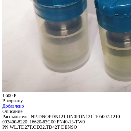
1 600
Р
В корзину
Добавлено
Описание
Распылитель NP-DNOPDN121 DN0PDN121 105007-1210
093400-8220 16620-63G00 PN40-13-TW0
PN,WL,TD27T,QD32,TD42T DENSO