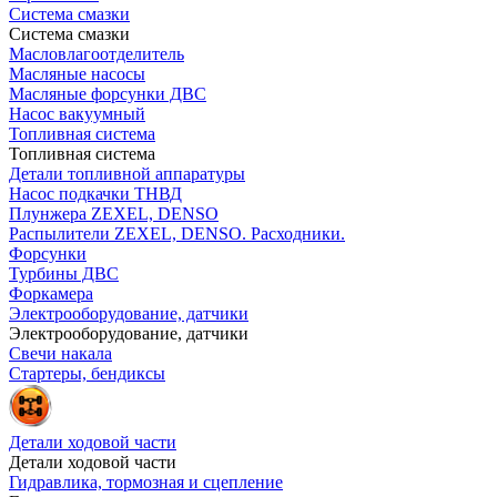
Система смазки
Система смазки
Масловлагоотделитель
Масляные насосы
Масляные форсунки ДВС
Насос вакуумный
Топливная система
Топливная система
Детали топливной аппаратуры
Насос подкачки ТНВД
Плунжера ZEXEL, DENSO
Распылители ZEXEL, DENSO. Расходники.
Форсунки
Турбины ДВС
Форкамера
Электрооборудование, датчики
Электрооборудование, датчики
Свечи накала
Стартеры, бендиксы
Детали ходовой части
Детали ходовой части
Гидравлика, тормозная и сцепление