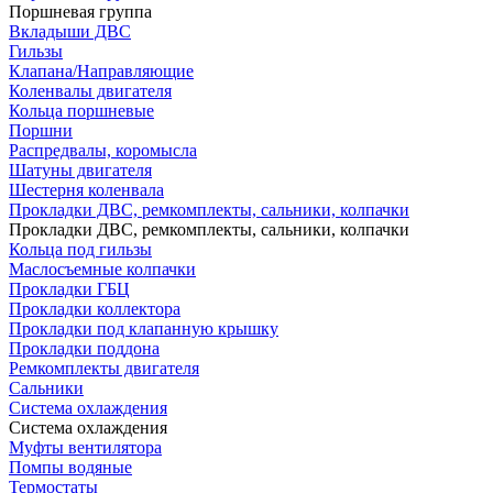
Поршневая группа
Вкладыши ДВС
Гильзы
Клапана/Направляющие
Коленвалы двигателя
Кольца поршневые
Поршни
Распредвалы, коромысла
Шатуны двигателя
Шестерня коленвала
Прокладки ДВС, ремкомплекты, сальники, колпачки
Прокладки ДВС, ремкомплекты, сальники, колпачки
Кольца под гильзы
Маслосъемные колпачки
Прокладки ГБЦ
Прокладки коллектора
Прокладки под клапанную крышку
Прокладки поддона
Ремкомплекты двигателя
Сальники
Система охлаждения
Система охлаждения
Муфты вентилятора
Помпы водяные
Термостаты