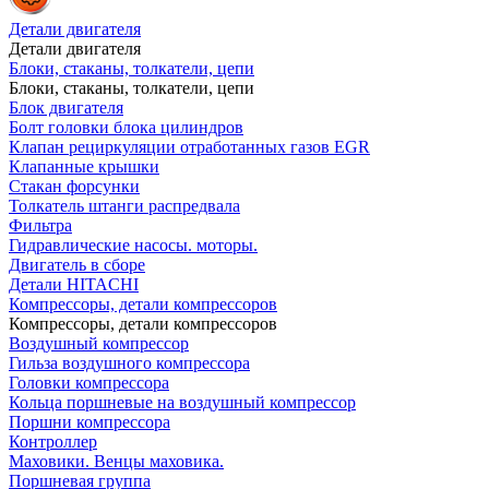
Детали двигателя
Детали двигателя
Блоки, стаканы, толкатели, цепи
Блоки, стаканы, толкатели, цепи
Блок двигателя
Болт головки блока цилиндров
Клапан рециркуляции отработанных газов EGR
Клапанные крышки
Стакан форсунки
Толкатель штанги распредвала
Фильтра
Гидравлические насосы. моторы.
Двигатель в сборе
Детали HITACHI
Компрессоры, детали компрессоров
Компрессоры, детали компрессоров
Воздушный компрессор
Гильза воздушного компрессора
Головки компрессора
Кольца поршневые на воздушный компрессор
Поршни компрессора
Контроллер
Маховики. Венцы маховика.
Поршневая группа