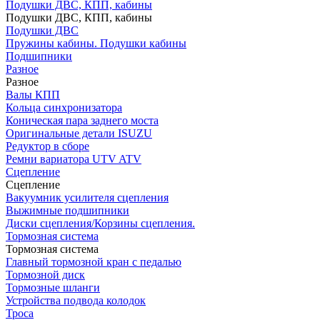
Подушки ДВС, КПП, кабины
Подушки ДВС, КПП, кабины
Подушки ДВС
Пружины кабины. Подушки кабины
Подшипники
Разное
Разное
Валы КПП
Кольца синхронизатора
Коническая пара заднего моста
Оригинальные детали ISUZU
Редуктор в сборе
Ремни вариатора UTV ATV
Сцепление
Сцепление
Вакуумник усилителя сцепления
Выжимные подшипники
Диски сцепления/Корзины сцепления.
Тормозная система
Тормозная система
Главный тормозной кран с педалью
Тормозной диск
Тормозные шланги
Устройства подвода колодок
Троса