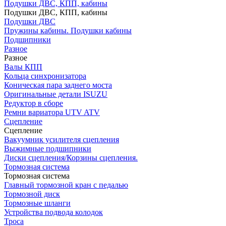
Подушки ДВС, КПП, кабины
Подушки ДВС, КПП, кабины
Подушки ДВС
Пружины кабины. Подушки кабины
Подшипники
Разное
Разное
Валы КПП
Кольца синхронизатора
Коническая пара заднего моста
Оригинальные детали ISUZU
Редуктор в сборе
Ремни вариатора UTV ATV
Сцепление
Сцепление
Вакуумник усилителя сцепления
Выжимные подшипники
Диски сцепления/Корзины сцепления.
Тормозная система
Тормозная система
Главный тормозной кран с педалью
Тормозной диск
Тормозные шланги
Устройства подвода колодок
Троса