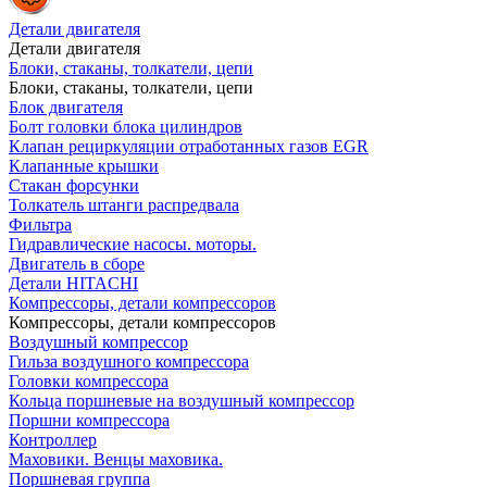
Детали двигателя
Детали двигателя
Блоки, стаканы, толкатели, цепи
Блоки, стаканы, толкатели, цепи
Блок двигателя
Болт головки блока цилиндров
Клапан рециркуляции отработанных газов EGR
Клапанные крышки
Стакан форсунки
Толкатель штанги распредвала
Фильтра
Гидравлические насосы. моторы.
Двигатель в сборе
Детали HITACHI
Компрессоры, детали компрессоров
Компрессоры, детали компрессоров
Воздушный компрессор
Гильза воздушного компрессора
Головки компрессора
Кольца поршневые на воздушный компрессор
Поршни компрессора
Контроллер
Маховики. Венцы маховика.
Поршневая группа