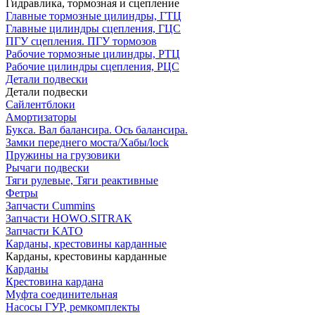
Гидравлика, тормозная и сцепление
Главные тормозные цилиндры, ГТЦ
Главные цилиндры сцепления, ГЦС
ПГУ сцепления. ПГУ тормозов
Рабочие тормозные цилиндры, РТЦ
Рабочие цилиндры сцепления, РЦС
Детали подвески
Детали подвески
Cайлентблоки
Амортизаторы
Букса. Вал балансира. Ось балансира.
Замки переднего моста/Хабы/lock
Пружины на грузовики
Рычаги подвески
Тяги рулевые, Тяги реактивные
Фетры
Запчасти Cummins
Запчасти HOWO.SITRAK
Запчасти KATO
Карданы, крестовины карданные
Карданы, крестовины карданные
Карданы
Крестовина кардана
Муфта соединительная
Насосы ГУР, ремкомплекты