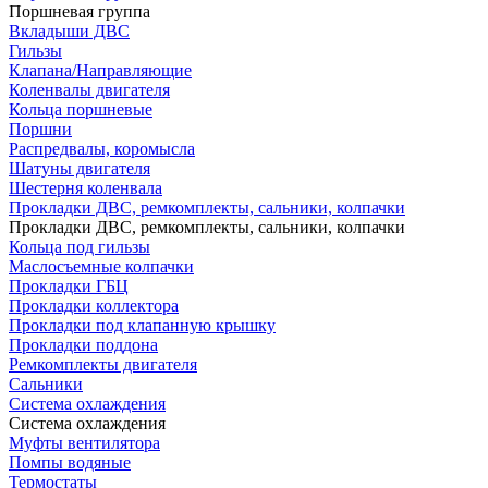
Поршневая группа
Вкладыши ДВС
Гильзы
Клапана/Направляющие
Коленвалы двигателя
Кольца поршневые
Поршни
Распредвалы, коромысла
Шатуны двигателя
Шестерня коленвала
Прокладки ДВС, ремкомплекты, сальники, колпачки
Прокладки ДВС, ремкомплекты, сальники, колпачки
Кольца под гильзы
Маслосъемные колпачки
Прокладки ГБЦ
Прокладки коллектора
Прокладки под клапанную крышку
Прокладки поддона
Ремкомплекты двигателя
Сальники
Система охлаждения
Система охлаждения
Муфты вентилятора
Помпы водяные
Термостаты