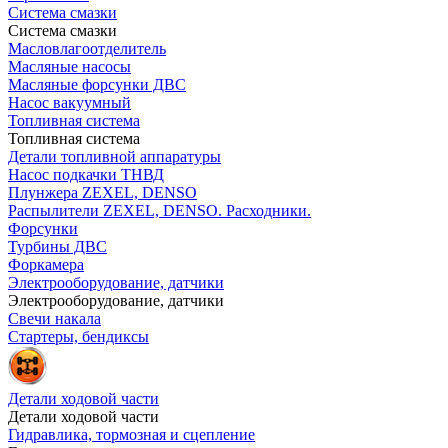
Система смазки
Система смазки
Масловлагоотделитель
Масляные насосы
Масляные форсунки ДВС
Насос вакуумный
Топливная система
Топливная система
Детали топливной аппаратуры
Насос подкачки ТНВД
Плунжера ZEXEL, DENSO
Распылители ZEXEL, DENSO. Расходники.
Форсунки
Турбины ДВС
Форкамера
Электрооборудование, датчики
Электрооборудование, датчики
Свечи накала
Стартеры, бендиксы
Детали ходовой части
Детали ходовой части
Гидравлика, тормозная и сцепление