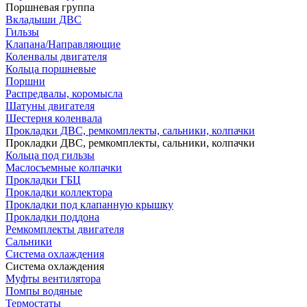
Поршневая группа
Вкладыши ДВС
Гильзы
Клапана/Направляющие
Коленвалы двигателя
Кольца поршневые
Поршни
Распредвалы, коромысла
Шатуны двигателя
Шестерня коленвала
Прокладки ДВС, ремкомплекты, сальники, колпачки
Прокладки ДВС, ремкомплекты, сальники, колпачки
Кольца под гильзы
Маслосъемные колпачки
Прокладки ГБЦ
Прокладки коллектора
Прокладки под клапанную крышку
Прокладки поддона
Ремкомплекты двигателя
Сальники
Система охлаждения
Система охлаждения
Муфты вентилятора
Помпы водяные
Термостаты