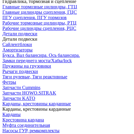
Гидравлика, тормозная и сцепление
Главные тормозные цилиндры, ГТЦ
Главные цилиндры сцепления, ГЦС
ПГУ сцепления. ПГУ тормозов
Рабочие тормозные цилиндры, РТЦ
Рабочие цилиндры сцепления, РЦС
Детали подвески
Детали подвески
Cайлентблоки
Амортизаторы
Букса. Вал балансира. Ось балансира.
Замки переднего моста/Хабы/lock
Пружины на грузовики
Рычаги подвески
Тяги рулевые, Тяги реактивные
Фетры
Запчасти Cummins
Запчасти HOWO.SITRAK
Запчасти KATO
Карданы, крестовины карданные
Карданы, крестовины карданные
Карданы
Крестовина кардана
Муфта соединительная
Насосы ГУР, ремкомплекты