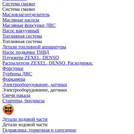
Система смазки
Система смазки
Масловлагоотделитель
Масляные насосы
Масляные форсунки ДВС
Насос вакуумный
Топливная система
Топливная система
Детали топливной аппаратуры
Насос подкачки ТНВД
Плунжера ZEXEL, DENSO
Распылители ZEXEL, DENSO. Расходники.
Форсунки
Турбины ДВС
Форкамера
Электрооборудование, датчики
Электрооборудование, датчики
Свечи накала
Стартеры, бендиксы
Детали ходовой части
Детали ходовой части
Гидравлика, тормозная и сцепление