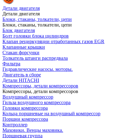
Детали двигателя
Детали двигателя
Блоки, стаканы, толкатели, цепи
Блоки, стаканы, толкатели, цепи
Блок двигателя
Болт головки блока цилиндров
Клапан рециркуляции отработанных газов EGR
Клапанные крышки
Стакан форсунки
Толкатель штанги распредвала
Фильтра
Гидравлические насосы. моторы.
Двигатель в сборе
Детали HITACHI
Компрессоры, детали компрессоров
Компрессоры, детали компрессоров
Воздушный компрессор
Гильза воздушного компрессора
Головки компрессора
Кольца поршневые на воздушный компрессор
Поршни компрессора
Контроллер
Маховики. Венцы маховика.
Поршневая группа