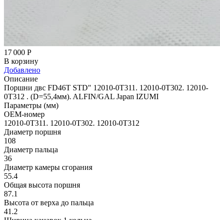
17 000
Р
В корзину
Добавлено
Описание
Поршни двс FD46T STD" 12010-0T311. 12010-0T302. 12010-
0T312 . (D=55,4мм). ALFIN/GAL Japan IZUMI
Параметры (мм)
OEM-номер
12010-0T311. 12010-0T302. 12010-0T312
Диаметр поршня
108
Диаметр пальца
36
Диаметр камеры сгорания
55.4
Общая высота поршня
87.1
Высота от верха до пальца
41.2