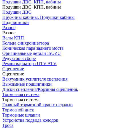
Подушки ДВС, КПП, кабины
Подушки ДВС, КПП, кабины
Подушки ДВС
Пружины кабины. Подушки кабины
Подшипники
Разное
Разное
Валы КПП
Кольца синхронизатора
Коническая пара заднего моста
Оригинальные детали ISUZU
Редуктор в сборе
Ремни вариатора UTV ATV
Сцепление
Сцепление
Вакуумник усилителя сцепления
Выжимные подшипники
Диски сцепления/Корзины сцепления.
Тормозная система
Тормозная система
Главный тормозной кран с педалью
Тормозной диск
Тормозные шланги
Устройства подвода колодок
Троса