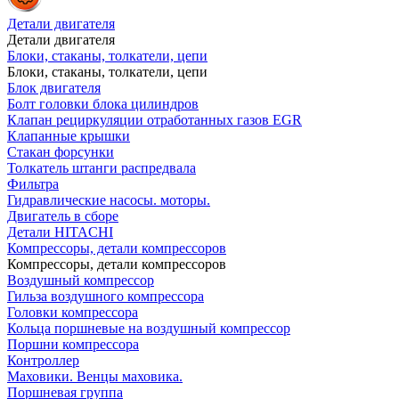
Детали двигателя
Детали двигателя
Блоки, стаканы, толкатели, цепи
Блоки, стаканы, толкатели, цепи
Блок двигателя
Болт головки блока цилиндров
Клапан рециркуляции отработанных газов EGR
Клапанные крышки
Стакан форсунки
Толкатель штанги распредвала
Фильтра
Гидравлические насосы. моторы.
Двигатель в сборе
Детали HITACHI
Компрессоры, детали компрессоров
Компрессоры, детали компрессоров
Воздушный компрессор
Гильза воздушного компрессора
Головки компрессора
Кольца поршневые на воздушный компрессор
Поршни компрессора
Контроллер
Маховики. Венцы маховика.
Поршневая группа