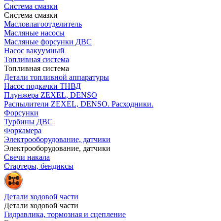
Система смазки
Система смазки
Масловлагоотделитель
Масляные насосы
Масляные форсунки ДВС
Насос вакуумный
Топливная система
Топливная система
Детали топливной аппаратуры
Насос подкачки ТНВД
Плунжера ZEXEL, DENSO
Распылители ZEXEL, DENSO. Расходники.
Форсунки
Турбины ДВС
Форкамера
Электрооборудование, датчики
Электрооборудование, датчики
Свечи накала
Стартеры, бендиксы
Детали ходовой части
Детали ходовой части
Гидравлика, тормозная и сцепление