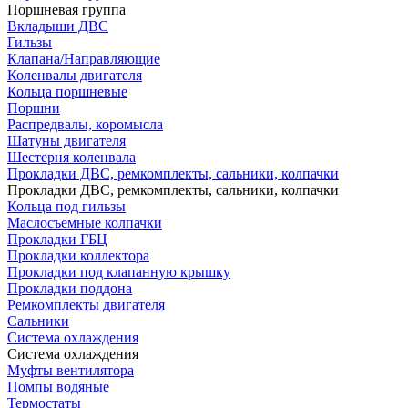
Поршневая группа
Вкладыши ДВС
Гильзы
Клапана/Направляющие
Коленвалы двигателя
Кольца поршневые
Поршни
Распредвалы, коромысла
Шатуны двигателя
Шестерня коленвала
Прокладки ДВС, ремкомплекты, сальники, колпачки
Прокладки ДВС, ремкомплекты, сальники, колпачки
Кольца под гильзы
Маслосъемные колпачки
Прокладки ГБЦ
Прокладки коллектора
Прокладки под клапанную крышку
Прокладки поддона
Ремкомплекты двигателя
Сальники
Система охлаждения
Система охлаждения
Муфты вентилятора
Помпы водяные
Термостаты