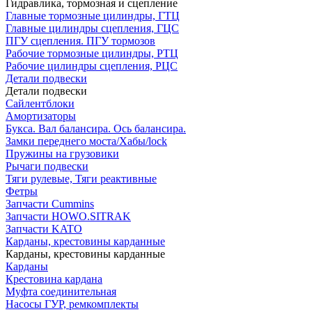
Гидравлика, тормозная и сцепление
Главные тормозные цилиндры, ГТЦ
Главные цилиндры сцепления, ГЦС
ПГУ сцепления. ПГУ тормозов
Рабочие тормозные цилиндры, РТЦ
Рабочие цилиндры сцепления, РЦС
Детали подвески
Детали подвески
Cайлентблоки
Амортизаторы
Букса. Вал балансира. Ось балансира.
Замки переднего моста/Хабы/lock
Пружины на грузовики
Рычаги подвески
Тяги рулевые, Тяги реактивные
Фетры
Запчасти Cummins
Запчасти HOWO.SITRAK
Запчасти KATO
Карданы, крестовины карданные
Карданы, крестовины карданные
Карданы
Крестовина кардана
Муфта соединительная
Насосы ГУР, ремкомплекты