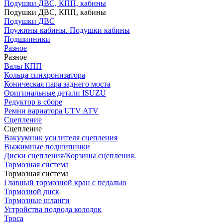
Подушки ДВС, КПП, кабины
Подушки ДВС, КПП, кабины
Подушки ДВС
Пружины кабины. Подушки кабины
Подшипники
Разное
Разное
Валы КПП
Кольца синхронизатора
Коническая пара заднего моста
Оригинальные детали ISUZU
Редуктор в сборе
Ремни вариатора UTV ATV
Сцепление
Сцепление
Вакуумник усилителя сцепления
Выжимные подшипники
Диски сцепления/Корзины сцепления.
Тормозная система
Тормозная система
Главный тормозной кран с педалью
Тормозной диск
Тормозные шланги
Устройства подвода колодок
Троса