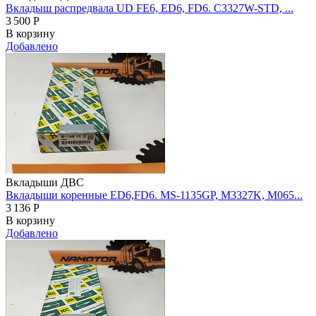
Вкладыш распредвала UD FE6, ED6, FD6. C3327W-STD, ...
3 500
Р
В корзину
Добавлено
Вкладыши ДВС
Вкладыши коренные ED6,FD6. MS-1135GP, M3327K, M065...
3 136
Р
В корзину
Добавлено