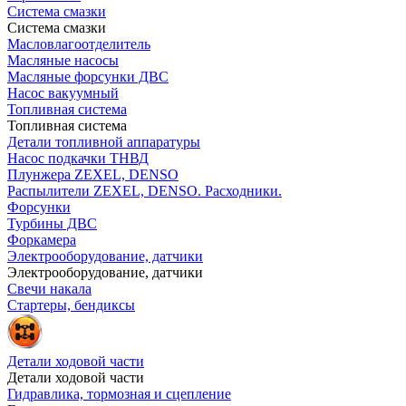
Система смазки
Система смазки
Масловлагоотделитель
Масляные насосы
Масляные форсунки ДВС
Насос вакуумный
Топливная система
Топливная система
Детали топливной аппаратуры
Насос подкачки ТНВД
Плунжера ZEXEL, DENSO
Распылители ZEXEL, DENSO. Расходники.
Форсунки
Турбины ДВС
Форкамера
Электрооборудование, датчики
Электрооборудование, датчики
Свечи накала
Стартеры, бендиксы
Детали ходовой части
Детали ходовой части
Гидравлика, тормозная и сцепление