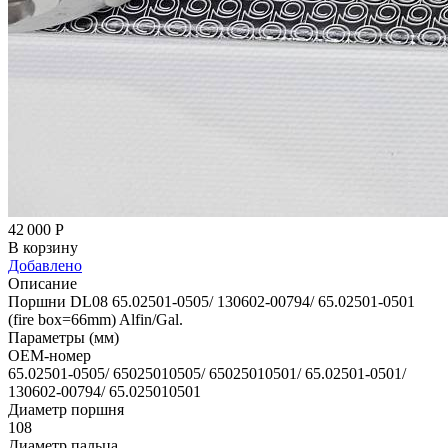
42 000
Р
В корзину
Добавлено
Описание
Поршни DL08 65.02501-0505/ 130602-00794/ 65.02501-0501
(fire box=66mm) Alfin/Gal.
Параметры (мм)
OEM-номер
65.02501-0505/ 65025010505/ 65025010501/ 65.02501-0501/
130602-00794/ 65.025010501
Диаметр поршня
108
Диаметр пальца