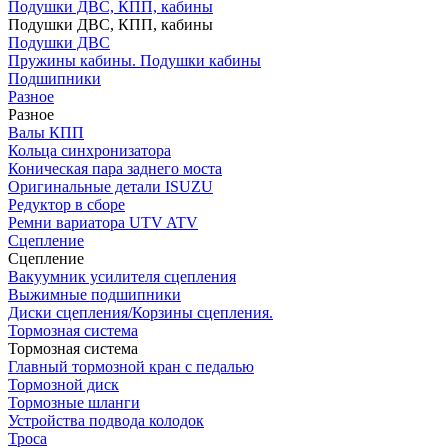
Подушки ДВС, КПП, кабины
Подушки ДВС, КПП, кабины
Подушки ДВС
Пружины кабины. Подушки кабины
Подшипники
Разное
Разное
Валы КПП
Кольца синхронизатора
Коническая пара заднего моста
Оригинальные детали ISUZU
Редуктор в сборе
Ремни вариатора UTV ATV
Сцепление
Сцепление
Вакуумник усилителя сцепления
Выжимные подшипники
Диски сцепления/Корзины сцепления.
Тормозная система
Тормозная система
Главный тормозной кран с педалью
Тормозной диск
Тормозные шланги
Устройства подвода колодок
Троса