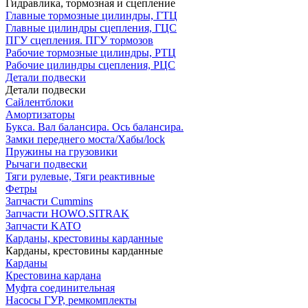
Гидравлика, тормозная и сцепление
Главные тормозные цилиндры, ГТЦ
Главные цилиндры сцепления, ГЦС
ПГУ сцепления. ПГУ тормозов
Рабочие тормозные цилиндры, РТЦ
Рабочие цилиндры сцепления, РЦС
Детали подвески
Детали подвески
Cайлентблоки
Амортизаторы
Букса. Вал балансира. Ось балансира.
Замки переднего моста/Хабы/lock
Пружины на грузовики
Рычаги подвески
Тяги рулевые, Тяги реактивные
Фетры
Запчасти Cummins
Запчасти HOWO.SITRAK
Запчасти KATO
Карданы, крестовины карданные
Карданы, крестовины карданные
Карданы
Крестовина кардана
Муфта соединительная
Насосы ГУР, ремкомплекты