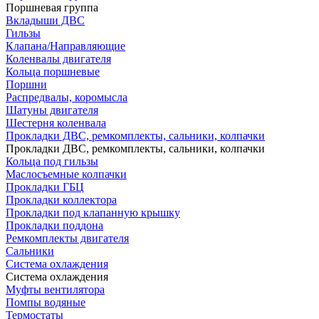
Поршневая группа
Вкладыши ДВС
Гильзы
Клапана/Направляющие
Коленвалы двигателя
Кольца поршневые
Поршни
Распредвалы, коромысла
Шатуны двигателя
Шестерня коленвала
Прокладки ДВС, ремкомплекты, сальники, колпачки
Прокладки ДВС, ремкомплекты, сальники, колпачки
Кольца под гильзы
Маслосъемные колпачки
Прокладки ГБЦ
Прокладки коллектора
Прокладки под клапанную крышку
Прокладки поддона
Ремкомплекты двигателя
Сальники
Система охлаждения
Система охлаждения
Муфты вентилятора
Помпы водяные
Термостаты