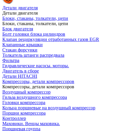
Детали двигателя
Детали двигателя
Блоки, стаканы, толкатели, цепи
Блоки, стаканы, толкатели, цепи
Блок двигателя
Болт головки блока цилиндров
Клапан рециркуляции отработанных газов EGR
Клапанные крышки
Стакан форсунки
Толкатель штанги распредвала
Фильтра
Гидравлические насосы. моторы.
Двигатель в сборе
Детали HITACHI
Компрессоры, детали компрессоров
Компрессоры, детали компрессоров
Воздушный компрессор
Гильза воздушного компрессора
Головки компрессора
Кольца поршневые на воздушный компрессор
Поршни компрессора
Контроллер
Маховики. Венцы маховика.
Поршневая группа