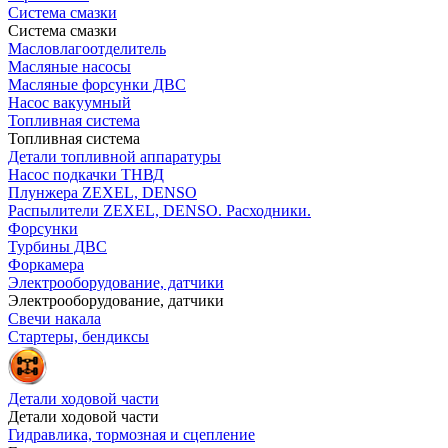
Система смазки
Система смазки
Масловлагоотделитель
Масляные насосы
Масляные форсунки ДВС
Насос вакуумный
Топливная система
Топливная система
Детали топливной аппаратуры
Насос подкачки ТНВД
Плунжера ZEXEL, DENSO
Распылители ZEXEL, DENSO. Расходники.
Форсунки
Турбины ДВС
Форкамера
Электрооборудование, датчики
Электрооборудование, датчики
Свечи накала
Стартеры, бендиксы
Детали ходовой части
Детали ходовой части
Гидравлика, тормозная и сцепление