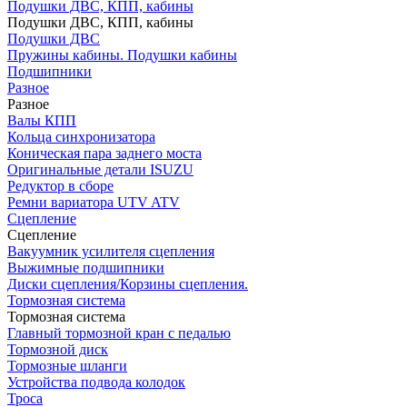
Подушки ДВС, КПП, кабины
Подушки ДВС, КПП, кабины
Подушки ДВС
Пружины кабины. Подушки кабины
Подшипники
Разное
Разное
Валы КПП
Кольца синхронизатора
Коническая пара заднего моста
Оригинальные детали ISUZU
Редуктор в сборе
Ремни вариатора UTV ATV
Сцепление
Сцепление
Вакуумник усилителя сцепления
Выжимные подшипники
Диски сцепления/Корзины сцепления.
Тормозная система
Тормозная система
Главный тормозной кран с педалью
Тормозной диск
Тормозные шланги
Устройства подвода колодок
Троса