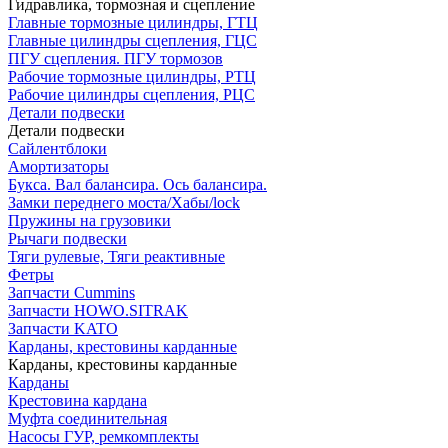
Гидравлика, тормозная и сцепление
Главные тормозные цилиндры, ГТЦ
Главные цилиндры сцепления, ГЦС
ПГУ сцепления. ПГУ тормозов
Рабочие тормозные цилиндры, РТЦ
Рабочие цилиндры сцепления, РЦС
Детали подвески
Детали подвески
Cайлентблоки
Амортизаторы
Букса. Вал балансира. Ось балансира.
Замки переднего моста/Хабы/lock
Пружины на грузовики
Рычаги подвески
Тяги рулевые, Тяги реактивные
Фетры
Запчасти Cummins
Запчасти HOWO.SITRAK
Запчасти KATO
Карданы, крестовины карданные
Карданы, крестовины карданные
Карданы
Крестовина кардана
Муфта соединительная
Насосы ГУР, ремкомплекты