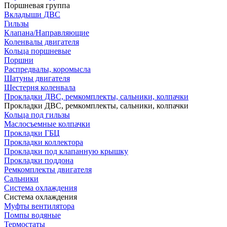
Поршневая группа
Вкладыши ДВС
Гильзы
Клапана/Направляющие
Коленвалы двигателя
Кольца поршневые
Поршни
Распредвалы, коромысла
Шатуны двигателя
Шестерня коленвала
Прокладки ДВС, ремкомплекты, сальники, колпачки
Прокладки ДВС, ремкомплекты, сальники, колпачки
Кольца под гильзы
Маслосъемные колпачки
Прокладки ГБЦ
Прокладки коллектора
Прокладки под клапанную крышку
Прокладки поддона
Ремкомплекты двигателя
Сальники
Система охлаждения
Система охлаждения
Муфты вентилятора
Помпы водяные
Термостаты