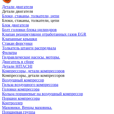
Детали двигателя
Детали двигателя
Блоки, стаканы, толкатели, цепи
Блоки, стаканы, толкатели, цепи
Блок двигателя
Болт головки блока цилиндров
Клапан рециркуляции отработанных газов EGR
Клапанные крышки
Стакан форсунки
Толкатель штанги распредвала
Фильтра
Гидравлические насосы. моторы.
Двигатель в сборе
Детали HITACHI
Компрессоры, детали компрессоров
Компрессоры, детали компрессоров
Воздушный компрессор
Гильза воздушного компрессора
Головки компрессора
Кольца поршневые на воздушный компрессор
Поршни компрессора
Контроллер
Маховики. Венцы маховика.
Поршневая группа