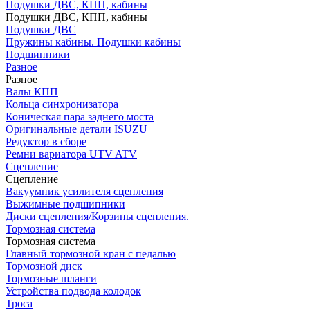
Подушки ДВС, КПП, кабины
Подушки ДВС, КПП, кабины
Подушки ДВС
Пружины кабины. Подушки кабины
Подшипники
Разное
Разное
Валы КПП
Кольца синхронизатора
Коническая пара заднего моста
Оригинальные детали ISUZU
Редуктор в сборе
Ремни вариатора UTV ATV
Сцепление
Сцепление
Вакуумник усилителя сцепления
Выжимные подшипники
Диски сцепления/Корзины сцепления.
Тормозная система
Тормозная система
Главный тормозной кран с педалью
Тормозной диск
Тормозные шланги
Устройства подвода колодок
Троса