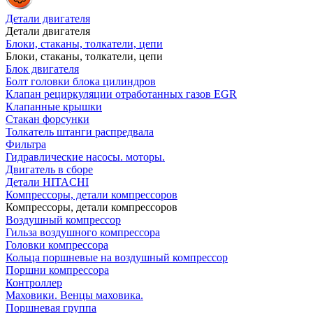
Детали двигателя
Детали двигателя
Блоки, стаканы, толкатели, цепи
Блоки, стаканы, толкатели, цепи
Блок двигателя
Болт головки блока цилиндров
Клапан рециркуляции отработанных газов EGR
Клапанные крышки
Стакан форсунки
Толкатель штанги распредвала
Фильтра
Гидравлические насосы. моторы.
Двигатель в сборе
Детали HITACHI
Компрессоры, детали компрессоров
Компрессоры, детали компрессоров
Воздушный компрессор
Гильза воздушного компрессора
Головки компрессора
Кольца поршневые на воздушный компрессор
Поршни компрессора
Контроллер
Маховики. Венцы маховика.
Поршневая группа