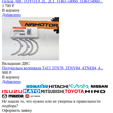
Гильза ДВС TOYOTA 2L. 2LT. 11461-54060. 1146154060...
1 700
Р
В корзину
Добавлено
Вкладыши ДВС
Полукольца коленвала T415 3TN78, 3TNV84, 4TNE84, 4...
900
Р
В корзину
Добавлено
Не нашли то, что нужно или не уверены в правильности
подбора?
Оформить заявку