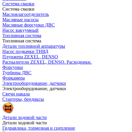
Система смазки
Система смазки
Масловлагоотделитель
Масляные насосы
Масляные форсунки ДВС
Насос вакуумный
Топливная система
Топливная система
Детали топливной аппаратуры
Насос подкачки ТНВД
Плунжера ZEXEL, DENSO
Распылители ZEXEL, DENSO. Расходники.
Форсунки
Турбины ДВС
Форкамера
Электрооборудование, датчики
Электрооборудование, датчики
Свечи накала
Стартеры, бендиксы
Детали ходовой части
Детали ходовой части
Гидравлика, тормозная и сцепление