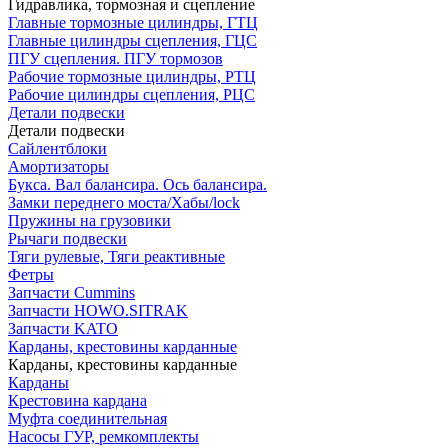
Гидравлика, тормозная и сцепление
Главные тормозные цилиндры, ГТЦ
Главные цилиндры сцепления, ГЦС
ПГУ сцепления. ПГУ тормозов
Рабочие тормозные цилиндры, РТЦ
Рабочие цилиндры сцепления, РЦС
Детали подвески
Детали подвески
Cайлентблоки
Амортизаторы
Букса. Вал балансира. Ось балансира.
Замки переднего моста/Хабы/lock
Пружины на грузовики
Рычаги подвески
Тяги рулевые, Тяги реактивные
Фетры
Запчасти Cummins
Запчасти HOWO.SITRAK
Запчасти KATO
Карданы, крестовины карданные
Карданы, крестовины карданные
Карданы
Крестовина кардана
Муфта соединительная
Насосы ГУР, ремкомплекты