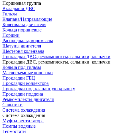
Поршневая группа
Вкладыши ДВС
Гильзы
Клапана/Направляющие
Коленвалы двигателя
Кольца поршневые
Поршни
Распредвалы, коромысла
Шатуны двигателя
Шестерня коленвала
Прокладки ДВС, ремкомплекты, сальники, колпачки
Прокладки ДВС, ремкомплекты, сальники, колпачки
Кольца под гильзы
Маслосъемные колпачки
Прокладки ГБЦ
Прокладки коллектора
Прокладки под клапанную крышку
Прокладки поддона
Ремкомплекты двигателя
Сальники
Система охлаждения
Система охлаждения
Муфты вентилятора
Помпы водяные
Термостаты