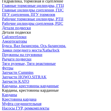
Гидравлика, тормозная и сцепление
Главные тормозные цилиндры, ГТЦ
Главные цилиндры сцепления, ГЦС
ПГУ сцепления. ПГУ тормозов
Рабочие тормозные цилиндры, РТЦ
Рабочие цилиндры сцепления, РЦС
Детали подвески
Детали подвески
Cайлентблоки
Амортизаторы
Букса. Вал балансира. Ось балансира.
Замки переднего моста/Хабы/lock
Пружины на грузовики
Рычаги подвески
Тяги рулевые, Тяги реактивные
Фетры
Запчасти Cummins
Запчасти HOWO.SITRAK
Запчасти KATO
Карданы, крестовины карданные
Карданы, крестовины карданные
Карданы
Крестовина кардана
Муфта соединительная
Насосы ГУР, ремкомплекты