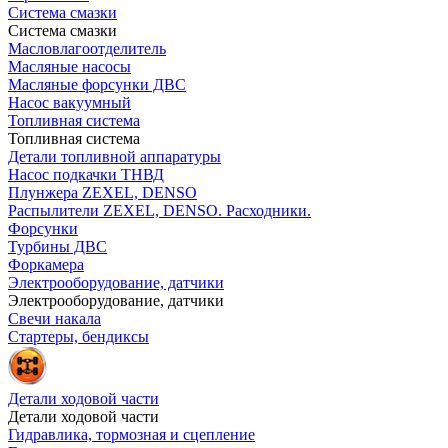
Система смазки
Система смазки
Масловлагоотделитель
Масляные насосы
Масляные форсунки ДВС
Насос вакуумный
Топливная система
Топливная система
Детали топливной аппаратуры
Насос подкачки ТНВД
Плунжера ZEXEL, DENSO
Распылители ZEXEL, DENSO. Расходники.
Форсунки
Турбины ДВС
Форкамера
Электрооборудование, датчики
Электрооборудование, датчики
Свечи накала
Стартеры, бендиксы
Детали ходовой части
Детали ходовой части
Гидравлика, тормозная и сцепление