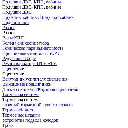
Подушки ДВС, КПП, кабины
Подушки ДВС, КПП, кабины
Подушки ДВС
Пружины кабины. Подушки кабины
Подшипники
Разное
Разное
Валы КПП
Кольца синхронизатора
Коническая пара заднего моста
Оригинальные детали ISUZU
Редуктор в сборе
Ремни вариатора UTV ATV
Сцепление
Сцепление
Вакуумник усилителя сцепления
Выжимные подшипники
Диски сцепления/Корзины сцепления.
Тормозная система
Тормозная система
Главный тормозной кран с педалью
Тормозной диск
Тормозные шланги
Устройства подвода колодок
Троса