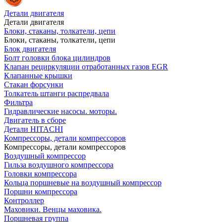
Детали двигателя
Детали двигателя
Блоки, стаканы, толкатели, цепи
Блоки, стаканы, толкатели, цепи
Блок двигателя
Болт головки блока цилиндров
Клапан рециркуляции отработанных газов EGR
Клапанные крышки
Стакан форсунки
Толкатель штанги распредвала
Фильтра
Гидравлические насосы. моторы.
Двигатель в сборе
Детали HITACHI
Компрессоры, детали компрессоров
Компрессоры, детали компрессоров
Воздушный компрессор
Гильза воздушного компрессора
Головки компрессора
Кольца поршневые на воздушный компрессор
Поршни компрессора
Контроллер
Маховики. Венцы маховика.
Поршневая группа