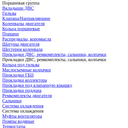
Поршневая группа
Вкладыши ДВС
Гильзы
Клапана/Направляющие
Коленвалы двигателя
Кольца поршневые
Поршни
Распредвалы, коромысла
Шатуны двигателя
Шестерня коленвала
Прокладки ДВС, ремкомплекты, сальники, колпачки
Прокладки ДВС, ремкомплекты, сальники, колпачки
Кольца под гильзы
Маслосъемные колпачки
Прокладки ГБЦ
Прокладки коллектора
Прокладки под клапанную крышку
Прокладки поддона
Ремкомплекты двигателя
Сальники
Система охлаждения
Система охлаждения
Муфты вентилятора
Помпы водяные
Термостаты