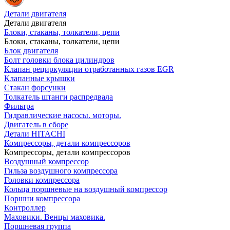
Детали двигателя
Детали двигателя
Блоки, стаканы, толкатели, цепи
Блоки, стаканы, толкатели, цепи
Блок двигателя
Болт головки блока цилиндров
Клапан рециркуляции отработанных газов EGR
Клапанные крышки
Стакан форсунки
Толкатель штанги распредвала
Фильтра
Гидравлические насосы. моторы.
Двигатель в сборе
Детали HITACHI
Компрессоры, детали компрессоров
Компрессоры, детали компрессоров
Воздушный компрессор
Гильза воздушного компрессора
Головки компрессора
Кольца поршневые на воздушный компрессор
Поршни компрессора
Контроллер
Маховики. Венцы маховика.
Поршневая группа