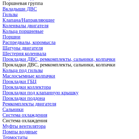
Поршневая группа
Вкладыши ДВС
Гильзы
Клапана/Направляющие
Коленвалы двигателя
Кольца поршневые
Поршни
Распредвалы, коромысла
Шатуны двигателя
Шестерня коленвала
Прокладки ДВС, ремкомплекты, сальники, колпачки
Прокладки ДВС, ремкомплекты, сальники, колпачки
Кольца под гильзы
Маслосъемные колпачки
Прокладки ГБЦ
Прокладки коллектора
Прокладки под клапанную крышку
Прокладки поддона
Ремкомплекты двигателя
Сальники
Система охлаждения
Система охлаждения
Муфты вентилятора
Помпы водяные
Термостаты