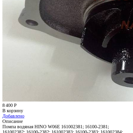
8 400
Р
В корзину
Добавлено
Описание
Помпа водяная HINO W06E 161002381; 16100-2381;
161002382; 16100-2382; 161002383; 16100-2383; 161002384;