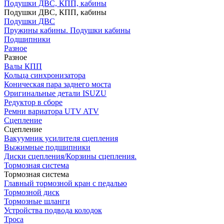
Подушки ДВС, КПП, кабины
Подушки ДВС, КПП, кабины
Подушки ДВС
Пружины кабины. Подушки кабины
Подшипники
Разное
Разное
Валы КПП
Кольца синхронизатора
Коническая пара заднего моста
Оригинальные детали ISUZU
Редуктор в сборе
Ремни вариатора UTV ATV
Сцепление
Сцепление
Вакуумник усилителя сцепления
Выжимные подшипники
Диски сцепления/Корзины сцепления.
Тормозная система
Тормозная система
Главный тормозной кран с педалью
Тормозной диск
Тормозные шланги
Устройства подвода колодок
Троса