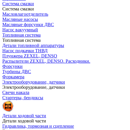
Система смазки
Система смазки
Масловлагоотделитель
Масляные насосы
Масляные форсунки ДВС
Насос вакуумный
Топливная система
Топливная система
Детали топливной аппаратуры
Насос подкачки ТНВД
Плунжера ZEXEL, DENSO
Распылители ZEXEL, DENSO. Расходники.
Форсунки
Турбины ДВС
Форкамера
Электрооборудование, датчики
Электрооборудование, датчики
Свечи накала
Стартеры, бендиксы
Детали ходовой части
Детали ходовой части
Гидравлика, тормозная и сцепление