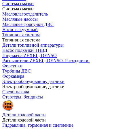
Система смазки
Система смазки
Масловлагоотделитель
Масляные насосы
Масляные форсунки ДВС
Насос вакуумный
Топливная система
Топливная система
Детали топливной аппаратуры
Насос подкачки ТНВД
Плунжера ZEXEL, DENSO
Распылители ZEXEL, DENSO. Расходники.
Форсунки
Турбины ДВС
Форкамера
Электрооборудование, датчики
Электрооборудование, датчики
Свечи накала
Стартеры, бендиксы
Детали ходовой части
Детали ходовой части
Гидравлика, тормозная и сцепление