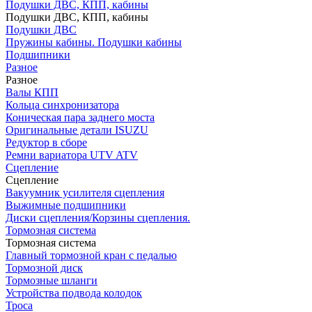
Подушки ДВС, КПП, кабины
Подушки ДВС, КПП, кабины
Подушки ДВС
Пружины кабины. Подушки кабины
Подшипники
Разное
Разное
Валы КПП
Кольца синхронизатора
Коническая пара заднего моста
Оригинальные детали ISUZU
Редуктор в сборе
Ремни вариатора UTV ATV
Сцепление
Сцепление
Вакуумник усилителя сцепления
Выжимные подшипники
Диски сцепления/Корзины сцепления.
Тормозная система
Тормозная система
Главный тормозной кран с педалью
Тормозной диск
Тормозные шланги
Устройства подвода колодок
Троса