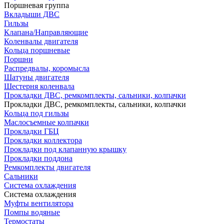
Поршневая группа
Вкладыши ДВС
Гильзы
Клапана/Направляющие
Коленвалы двигателя
Кольца поршневые
Поршни
Распредвалы, коромысла
Шатуны двигателя
Шестерня коленвала
Прокладки ДВС, ремкомплекты, сальники, колпачки
Прокладки ДВС, ремкомплекты, сальники, колпачки
Кольца под гильзы
Маслосъемные колпачки
Прокладки ГБЦ
Прокладки коллектора
Прокладки под клапанную крышку
Прокладки поддона
Ремкомплекты двигателя
Сальники
Система охлаждения
Система охлаждения
Муфты вентилятора
Помпы водяные
Термостаты