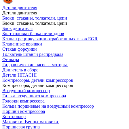
Детали двигателя
Детали двигателя
Блоки, стаканы, толкатели, цепи
Блоки, стаканы, толкатели, цепи
Блок двигателя
Болт головки блока цилиндров
Клапан рециркуляции отработанных газов EGR
Клапанные крышки
Стакан форсунки
Толкатель штанги распредвала
Фильтра
Гидравлические насосы. моторы.
Двигатель в сборе
Детали HITACHI
Компрессоры, детали компрессоров
Компрессоры, детали компрессоров
Воздушный компрессор
Гильза воздушного компрессора
Головки компрессора
Кольца поршневые на воздушный компрессор
Поршни компрессора
Контроллер
Маховики. Венцы маховика.
Поршневая группа