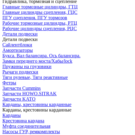
Гидравлика, тормозная и сцепление
Главные тормозные цилиндры, ГТЦ
Главные цилиндры сцепления, ГЦС
ПГУ сцепления. ПГУ тормозов
Рабочие тормозные цилиндры, РТЦ
Рабочие цилиндры сцепления, РЦС
Детали подвески
Детали подвески
Cайлентблоки
Амортизаторы
Букса. Вал балансира. Ось балансира.
Замки переднего моста/Хабы/lock
Пружины на грузовики
Рычаги подвески
Тяги рулевые, Тяги реактивные
Фетры
Запчасти Cummins
Запчасти HOWO.SITRAK
Запчасти KATO
Карданы, крестовины карданные
Карданы, крестовины карданные
Карданы
Крестовина кардана
Муфта соединительная
Насосы ГУР, ремкомплекты