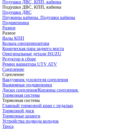
Подушки ДВС, КПП, кабины
Подушки ДВС, КПП, кабины
Подушки ДВС
Пружины кабины. Подушки кабины
Подшипники
Разное
Разное
Валы КПП
Кольца синхронизатора
Коническая пара заднего моста
Оригинальные детали ISUZU
Редуктор в сборе
Ремни вариатора UTV ATV
Сцепление
Сцепление
Вакуумник усилителя сцепления
Выжимные подшипники
Диски сцепления/Корзины сцепления.
Тормозная система
Тормозная система
Главный тормозной кран с педалью
Тормозной диск
Тормозные шланги
Устройства подвода колодок
Троса