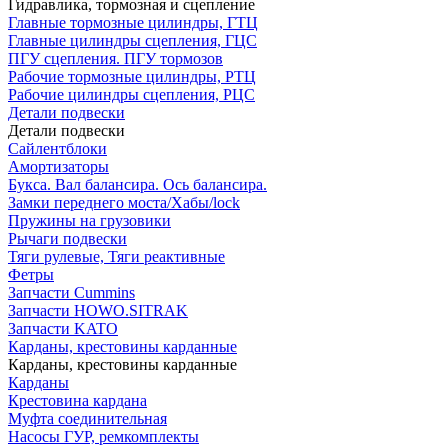
Гидравлика, тормозная и сцепление
Главные тормозные цилиндры, ГТЦ
Главные цилиндры сцепления, ГЦС
ПГУ сцепления. ПГУ тормозов
Рабочие тормозные цилиндры, РТЦ
Рабочие цилиндры сцепления, РЦС
Детали подвески
Детали подвески
Cайлентблоки
Амортизаторы
Букса. Вал балансира. Ось балансира.
Замки переднего моста/Хабы/lock
Пружины на грузовики
Рычаги подвески
Тяги рулевые, Тяги реактивные
Фетры
Запчасти Cummins
Запчасти HOWO.SITRAK
Запчасти KATO
Карданы, крестовины карданные
Карданы, крестовины карданные
Карданы
Крестовина кардана
Муфта соединительная
Насосы ГУР, ремкомплекты