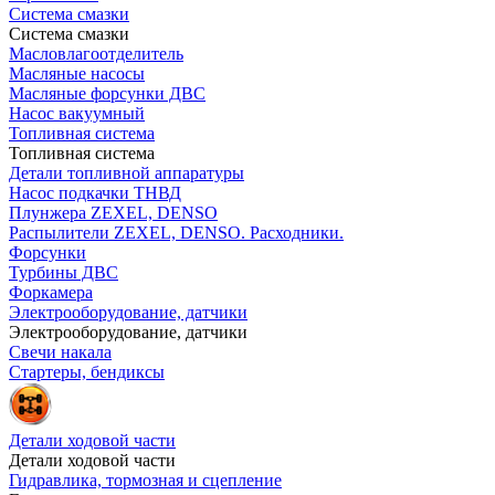
Система смазки
Система смазки
Масловлагоотделитель
Масляные насосы
Масляные форсунки ДВС
Насос вакуумный
Топливная система
Топливная система
Детали топливной аппаратуры
Насос подкачки ТНВД
Плунжера ZEXEL, DENSO
Распылители ZEXEL, DENSO. Расходники.
Форсунки
Турбины ДВС
Форкамера
Электрооборудование, датчики
Электрооборудование, датчики
Свечи накала
Стартеры, бендиксы
Детали ходовой части
Детали ходовой части
Гидравлика, тормозная и сцепление