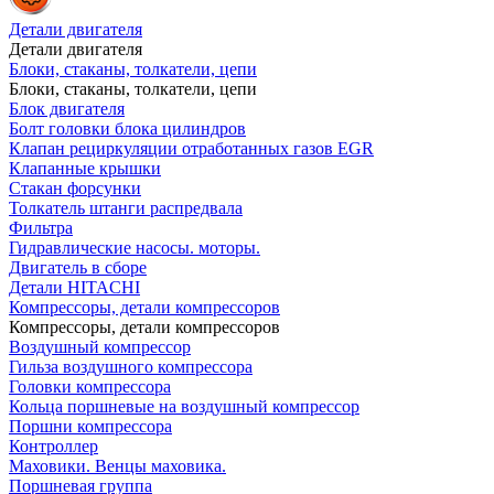
Детали двигателя
Детали двигателя
Блоки, стаканы, толкатели, цепи
Блоки, стаканы, толкатели, цепи
Блок двигателя
Болт головки блока цилиндров
Клапан рециркуляции отработанных газов EGR
Клапанные крышки
Стакан форсунки
Толкатель штанги распредвала
Фильтра
Гидравлические насосы. моторы.
Двигатель в сборе
Детали HITACHI
Компрессоры, детали компрессоров
Компрессоры, детали компрессоров
Воздушный компрессор
Гильза воздушного компрессора
Головки компрессора
Кольца поршневые на воздушный компрессор
Поршни компрессора
Контроллер
Маховики. Венцы маховика.
Поршневая группа