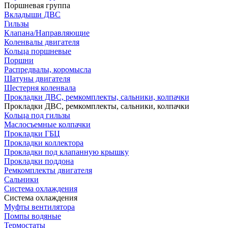
Поршневая группа
Вкладыши ДВС
Гильзы
Клапана/Направляющие
Коленвалы двигателя
Кольца поршневые
Поршни
Распредвалы, коромысла
Шатуны двигателя
Шестерня коленвала
Прокладки ДВС, ремкомплекты, сальники, колпачки
Прокладки ДВС, ремкомплекты, сальники, колпачки
Кольца под гильзы
Маслосъемные колпачки
Прокладки ГБЦ
Прокладки коллектора
Прокладки под клапанную крышку
Прокладки поддона
Ремкомплекты двигателя
Сальники
Система охлаждения
Система охлаждения
Муфты вентилятора
Помпы водяные
Термостаты