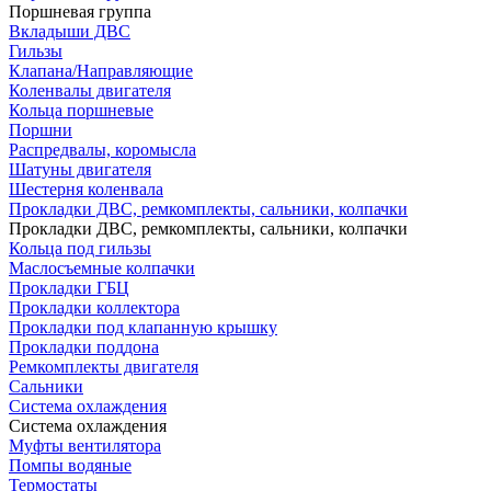
Поршневая группа
Вкладыши ДВС
Гильзы
Клапана/Направляющие
Коленвалы двигателя
Кольца поршневые
Поршни
Распредвалы, коромысла
Шатуны двигателя
Шестерня коленвала
Прокладки ДВС, ремкомплекты, сальники, колпачки
Прокладки ДВС, ремкомплекты, сальники, колпачки
Кольца под гильзы
Маслосъемные колпачки
Прокладки ГБЦ
Прокладки коллектора
Прокладки под клапанную крышку
Прокладки поддона
Ремкомплекты двигателя
Сальники
Система охлаждения
Система охлаждения
Муфты вентилятора
Помпы водяные
Термостаты