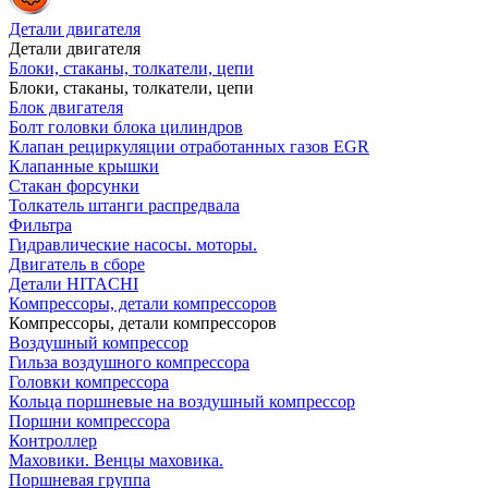
Детали двигателя
Детали двигателя
Блоки, стаканы, толкатели, цепи
Блоки, стаканы, толкатели, цепи
Блок двигателя
Болт головки блока цилиндров
Клапан рециркуляции отработанных газов EGR
Клапанные крышки
Стакан форсунки
Толкатель штанги распредвала
Фильтра
Гидравлические насосы. моторы.
Двигатель в сборе
Детали HITACHI
Компрессоры, детали компрессоров
Компрессоры, детали компрессоров
Воздушный компрессор
Гильза воздушного компрессора
Головки компрессора
Кольца поршневые на воздушный компрессор
Поршни компрессора
Контроллер
Маховики. Венцы маховика.
Поршневая группа