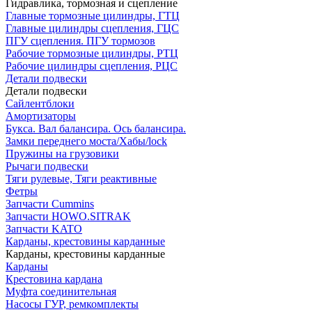
Гидравлика, тормозная и сцепление
Главные тормозные цилиндры, ГТЦ
Главные цилиндры сцепления, ГЦС
ПГУ сцепления. ПГУ тормозов
Рабочие тормозные цилиндры, РТЦ
Рабочие цилиндры сцепления, РЦС
Детали подвески
Детали подвески
Cайлентблоки
Амортизаторы
Букса. Вал балансира. Ось балансира.
Замки переднего моста/Хабы/lock
Пружины на грузовики
Рычаги подвески
Тяги рулевые, Тяги реактивные
Фетры
Запчасти Cummins
Запчасти HOWO.SITRAK
Запчасти KATO
Карданы, крестовины карданные
Карданы, крестовины карданные
Карданы
Крестовина кардана
Муфта соединительная
Насосы ГУР, ремкомплекты