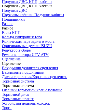
Подушки ДВС, КПП, кабины
Подушки ДВС, КПП, кабины
Подушки ДВС
Пружины кабины. Подушки кабины
Подшипники
Разное
Разное
Валы КПП
Кольца синхронизатора
Коническая пара заднего моста
Оригинальные детали ISUZU
Редуктор в сборе
Ремни вариатора UTV ATV
Сцепление
Сцепление
Вакуумник усилителя сцепления
Выжимные подшипники
Диски сцепления/Корзины сцепления.
Тормозная система
Тормозная система
Главный тормозной кран с педалью
Тормозной диск
Тормозные шланги
Устройства подвода колодок
Троса