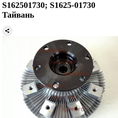
S162501730; S1625-01730
Тайвань