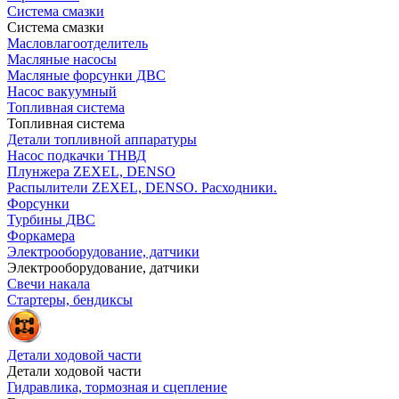
Система смазки
Система смазки
Масловлагоотделитель
Масляные насосы
Масляные форсунки ДВС
Насос вакуумный
Топливная система
Топливная система
Детали топливной аппаратуры
Насос подкачки ТНВД
Плунжера ZEXEL, DENSO
Распылители ZEXEL, DENSO. Расходники.
Форсунки
Турбины ДВС
Форкамера
Электрооборудование, датчики
Электрооборудование, датчики
Свечи накала
Стартеры, бендиксы
Детали ходовой части
Детали ходовой части
Гидравлика, тормозная и сцепление