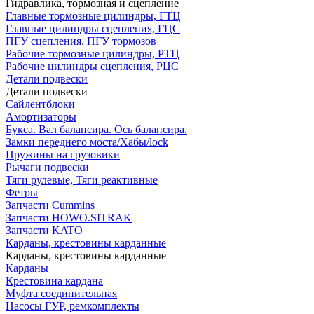
Гидравлика, тормозная и сцепление
Главные тормозные цилиндры, ГТЦ
Главные цилиндры сцепления, ГЦС
ПГУ сцепления. ПГУ тормозов
Рабочие тормозные цилиндры, РТЦ
Рабочие цилиндры сцепления, РЦС
Детали подвески
Детали подвески
Cайлентблоки
Амортизаторы
Букса. Вал балансира. Ось балансира.
Замки переднего моста/Хабы/lock
Пружины на грузовики
Рычаги подвески
Тяги рулевые, Тяги реактивные
Фетры
Запчасти Cummins
Запчасти HOWO.SITRAK
Запчасти KATO
Карданы, крестовины карданные
Карданы, крестовины карданные
Карданы
Крестовина кардана
Муфта соединительная
Насосы ГУР, ремкомплекты