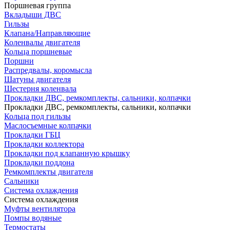
Поршневая группа
Вкладыши ДВС
Гильзы
Клапана/Направляющие
Коленвалы двигателя
Кольца поршневые
Поршни
Распредвалы, коромысла
Шатуны двигателя
Шестерня коленвала
Прокладки ДВС, ремкомплекты, сальники, колпачки
Прокладки ДВС, ремкомплекты, сальники, колпачки
Кольца под гильзы
Маслосъемные колпачки
Прокладки ГБЦ
Прокладки коллектора
Прокладки под клапанную крышку
Прокладки поддона
Ремкомплекты двигателя
Сальники
Система охлаждения
Система охлаждения
Муфты вентилятора
Помпы водяные
Термостаты