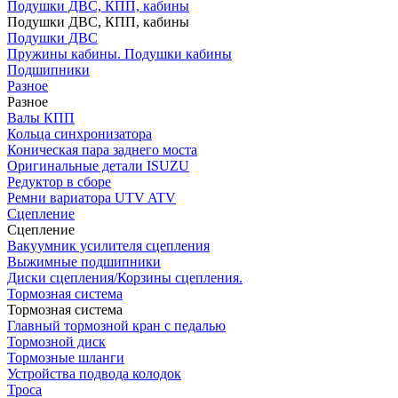
Подушки ДВС, КПП, кабины
Подушки ДВС, КПП, кабины
Подушки ДВС
Пружины кабины. Подушки кабины
Подшипники
Разное
Разное
Валы КПП
Кольца синхронизатора
Коническая пара заднего моста
Оригинальные детали ISUZU
Редуктор в сборе
Ремни вариатора UTV ATV
Сцепление
Сцепление
Вакуумник усилителя сцепления
Выжимные подшипники
Диски сцепления/Корзины сцепления.
Тормозная система
Тормозная система
Главный тормозной кран с педалью
Тормозной диск
Тормозные шланги
Устройства подвода колодок
Троса