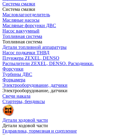
Система смазки
Система смазки
Масловлагоотделитель
Масляные насосы
Масляные форсунки ДВС
Насос вакуумный
Топливная система
Топливная система
Детали топливной аппаратуры
Насос подкачки ТНВД
Плунжера ZEXEL, DENSO
Распылители ZEXEL, DENSO. Расходники.
Форсунки
Турбины ДВС
Форкамера
Электрооборудование, датчики
Электрооборудование, датчики
Свечи накала
Стартеры, бендиксы
Детали ходовой части
Детали ходовой части
Гидравлика, тормозная и сцепление