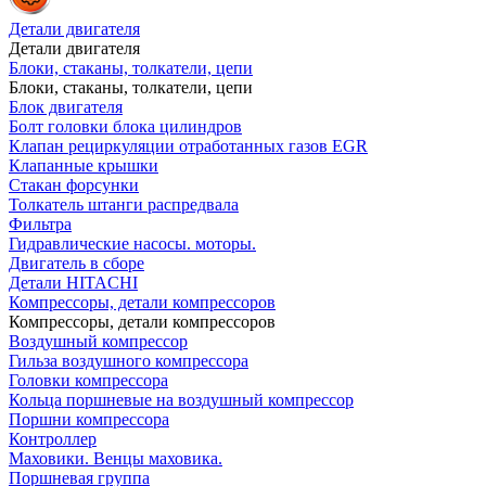
Детали двигателя
Детали двигателя
Блоки, стаканы, толкатели, цепи
Блоки, стаканы, толкатели, цепи
Блок двигателя
Болт головки блока цилиндров
Клапан рециркуляции отработанных газов EGR
Клапанные крышки
Стакан форсунки
Толкатель штанги распредвала
Фильтра
Гидравлические насосы. моторы.
Двигатель в сборе
Детали HITACHI
Компрессоры, детали компрессоров
Компрессоры, детали компрессоров
Воздушный компрессор
Гильза воздушного компрессора
Головки компрессора
Кольца поршневые на воздушный компрессор
Поршни компрессора
Контроллер
Маховики. Венцы маховика.
Поршневая группа