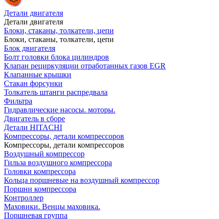
Детали двигателя
Детали двигателя
Блоки, стаканы, толкатели, цепи
Блоки, стаканы, толкатели, цепи
Блок двигателя
Болт головки блока цилиндров
Клапан рециркуляции отработанных газов EGR
Клапанные крышки
Стакан форсунки
Толкатель штанги распредвала
Фильтра
Гидравлические насосы. моторы.
Двигатель в сборе
Детали HITACHI
Компрессоры, детали компрессоров
Компрессоры, детали компрессоров
Воздушный компрессор
Гильза воздушного компрессора
Головки компрессора
Кольца поршневые на воздушный компрессор
Поршни компрессора
Контроллер
Маховики. Венцы маховика.
Поршневая группа