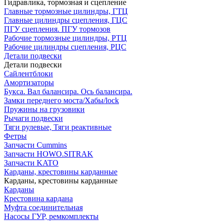
Гидравлика, тормозная и сцепление
Главные тормозные цилиндры, ГТЦ
Главные цилиндры сцепления, ГЦС
ПГУ сцепления. ПГУ тормозов
Рабочие тормозные цилиндры, РТЦ
Рабочие цилиндры сцепления, РЦС
Детали подвески
Детали подвески
Cайлентблоки
Амортизаторы
Букса. Вал балансира. Ось балансира.
Замки переднего моста/Хабы/lock
Пружины на грузовики
Рычаги подвески
Тяги рулевые, Тяги реактивные
Фетры
Запчасти Cummins
Запчасти HOWO.SITRAK
Запчасти KATO
Карданы, крестовины карданные
Карданы, крестовины карданные
Карданы
Крестовина кардана
Муфта соединительная
Насосы ГУР, ремкомплекты