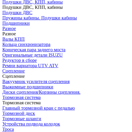
Подушки ДВС, КПП, кабины
Подушки ДВС, КПП, кабины
Подушки ДВС
Пружины кабины. Подушки кабины
Подшипники
Разное
Разное
Валы КПП
Кольца синхронизатора
Коническая пара заднего моста
Оригинальные детали ISUZU
Редуктор в сборе
Ремни вариатора UTV ATV
Сцепление
Сцепление
Вакуумник усилителя сцепления
Выжимные подшипники
Диски сцепления/Корзины сцепления.
Тормозная система
Тормозная система
Главный тормозной кран с педалью
Тормозной диск
Тормозные шланги
Устройства подвода колодок
Троса