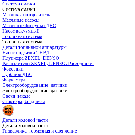
Система смазки
Система смазки
Масловлагоотделитель
Масляные насосы
Масляные форсунки ДВС
Насос вакуумный
Топливная система
Топливная система
Детали топливной аппаратуры
Насос подкачки ТНВД
Плунжера ZEXEL, DENSO
Распылители ZEXEL, DENSO. Расходники.
Форсунки
Турбины ДВС
Форкамера
Электрооборудование, датчики
Электрооборудование, датчики
Свечи накала
Стартеры, бендиксы
Детали ходовой части
Детали ходовой части
Гидравлика, тормозная и сцепление