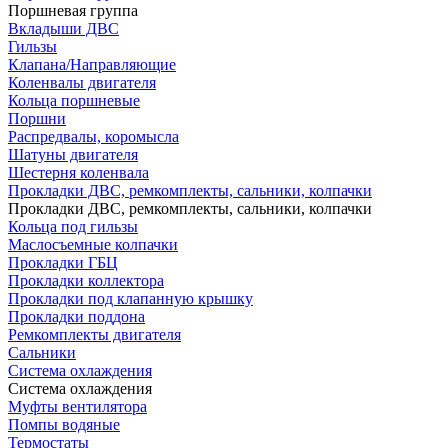
Поршневая группа
Вкладыши ДВС
Гильзы
Клапана/Направляющие
Коленвалы двигателя
Кольца поршневые
Поршни
Распредвалы, коромысла
Шатуны двигателя
Шестерня коленвала
Прокладки ДВС, ремкомплекты, сальники, колпачки
Прокладки ДВС, ремкомплекты, сальники, колпачки
Кольца под гильзы
Маслосъемные колпачки
Прокладки ГБЦ
Прокладки коллектора
Прокладки под клапанную крышку
Прокладки поддона
Ремкомплекты двигателя
Сальники
Система охлаждения
Система охлаждения
Муфты вентилятора
Помпы водяные
Термостаты