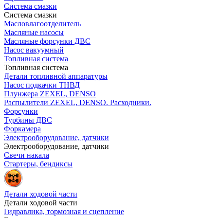
Система смазки
Система смазки
Масловлагоотделитель
Масляные насосы
Масляные форсунки ДВС
Насос вакуумный
Топливная система
Топливная система
Детали топливной аппаратуры
Насос подкачки ТНВД
Плунжера ZEXEL, DENSO
Распылители ZEXEL, DENSO. Расходники.
Форсунки
Турбины ДВС
Форкамера
Электрооборудование, датчики
Электрооборудование, датчики
Свечи накала
Стартеры, бендиксы
Детали ходовой части
Детали ходовой части
Гидравлика, тормозная и сцепление