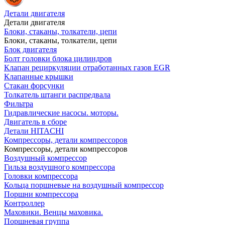
Детали двигателя
Детали двигателя
Блоки, стаканы, толкатели, цепи
Блоки, стаканы, толкатели, цепи
Блок двигателя
Болт головки блока цилиндров
Клапан рециркуляции отработанных газов EGR
Клапанные крышки
Стакан форсунки
Толкатель штанги распредвала
Фильтра
Гидравлические насосы. моторы.
Двигатель в сборе
Детали HITACHI
Компрессоры, детали компрессоров
Компрессоры, детали компрессоров
Воздушный компрессор
Гильза воздушного компрессора
Головки компрессора
Кольца поршневые на воздушный компрессор
Поршни компрессора
Контроллер
Маховики. Венцы маховика.
Поршневая группа