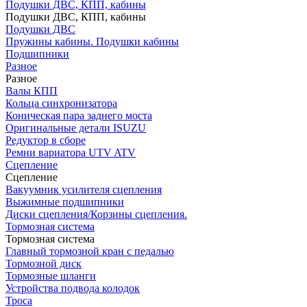
Подушки ДВС, КПП, кабины
Подушки ДВС, КПП, кабины
Подушки ДВС
Пружины кабины. Подушки кабины
Подшипники
Разное
Разное
Валы КПП
Кольца синхронизатора
Коническая пара заднего моста
Оригинальные детали ISUZU
Редуктор в сборе
Ремни вариатора UTV ATV
Сцепление
Сцепление
Вакуумник усилителя сцепления
Выжимные подшипники
Диски сцепления/Корзины сцепления.
Тормозная система
Тормозная система
Главный тормозной кран с педалью
Тормозной диск
Тормозные шланги
Устройства подвода колодок
Троса