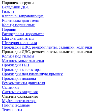
Поршневая группа
Вкладыши ДВС
Гильзы
Клапана/Направляющие
Коленвалы двигателя
Кольца поршневые
Поршни
Распредвалы, коромысла
Шатуны двигателя
Шестерня коленвала
Прокладки ДВС, ремкомплекты, сальники, колпачки
Прокладки ДВС, ремкомплекты, сальники, колпачки
Кольца под гильзы
Маслосъемные колпачки
Прокладки ГБЦ
Прокладки коллектора
Прокладки под клапанную крышку
Прокладки поддона
Ремкомплекты двигателя
Сальники
Система охлаждения
Система охлаждения
Муфты вентилятора
Помпы водяные
Термостаты