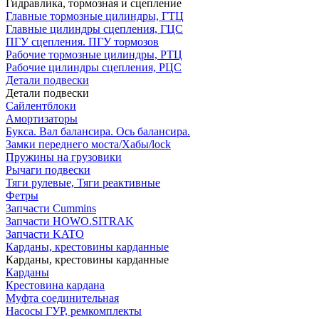
Гидравлика, тормозная и сцепление
Главные тормозные цилиндры, ГТЦ
Главные цилиндры сцепления, ГЦС
ПГУ сцепления. ПГУ тормозов
Рабочие тормозные цилиндры, РТЦ
Рабочие цилиндры сцепления, РЦС
Детали подвески
Детали подвески
Cайлентблоки
Амортизаторы
Букса. Вал балансира. Ось балансира.
Замки переднего моста/Хабы/lock
Пружины на грузовики
Рычаги подвески
Тяги рулевые, Тяги реактивные
Фетры
Запчасти Cummins
Запчасти HOWO.SITRAK
Запчасти KATO
Карданы, крестовины карданные
Карданы, крестовины карданные
Карданы
Крестовина кардана
Муфта соединительная
Насосы ГУР, ремкомплекты