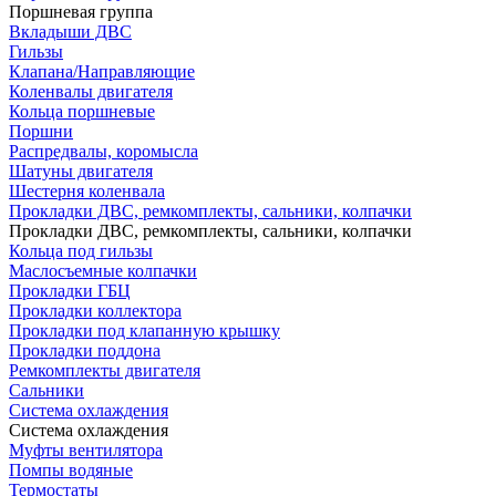
Поршневая группа
Вкладыши ДВС
Гильзы
Клапана/Направляющие
Коленвалы двигателя
Кольца поршневые
Поршни
Распредвалы, коромысла
Шатуны двигателя
Шестерня коленвала
Прокладки ДВС, ремкомплекты, сальники, колпачки
Прокладки ДВС, ремкомплекты, сальники, колпачки
Кольца под гильзы
Маслосъемные колпачки
Прокладки ГБЦ
Прокладки коллектора
Прокладки под клапанную крышку
Прокладки поддона
Ремкомплекты двигателя
Сальники
Система охлаждения
Система охлаждения
Муфты вентилятора
Помпы водяные
Термостаты