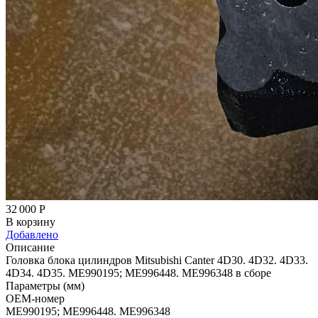
32 000
Р
В корзину
Добавлено
Описание
Головка блока цилиндров Mitsubishi Canter 4D30. 4D32. 4D33.
4D34. 4D35. ME990195; ME996448. ME996348 в сборе
Параметры (мм)
OEM-номер
ME990195; ME996448. ME996348