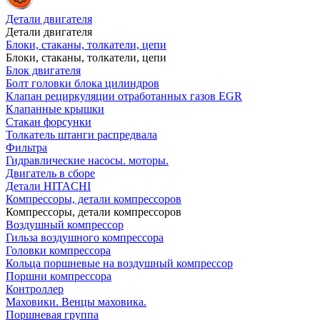
Детали двигателя
Детали двигателя
Блоки, стаканы, толкатели, цепи
Блоки, стаканы, толкатели, цепи
Блок двигателя
Болт головки блока цилиндров
Клапан рециркуляции отработанных газов EGR
Клапанные крышки
Стакан форсунки
Толкатель штанги распредвала
Фильтра
Гидравлические насосы. моторы.
Двигатель в сборе
Детали HITACHI
Компрессоры, детали компрессоров
Компрессоры, детали компрессоров
Воздушный компрессор
Гильза воздушного компрессора
Головки компрессора
Кольца поршневые на воздушный компрессор
Поршни компрессора
Контроллер
Маховики. Венцы маховика.
Поршневая группа