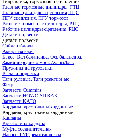
Гидравлика, тормозная и сцепление
Главные тормозные цилиндры, ГТЦ
Главные цилиндры сцепления, ГЦС
ПГУ сцепления. ПГУ тормозов
Рабочие тормозные цилиндры, РТЦ
Рабочие цилиндры сцепления, РЦС
Детали подвески
Детали подвески
Cайлентблоки
Амортизаторы
Букса. Вал балансира. Ось балансира.
Замки переднего моста/Хабы/lock
Пружины на грузовики
Рычаги подвески
Тяги рулевые, Тяги реактивные
Фетры
Запчасти Cummins
Запчасти HOWO.SITRAK
Запчасти KATO
Карданы, крестовины карданные
Карданы, крестовины карданные
Карданы
Крестовина кардана
Муфта соединительная
Насосы ГУР, ремкомплекты