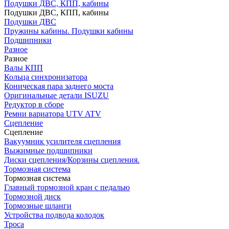
Подушки ДВС, КПП, кабины
Подушки ДВС, КПП, кабины
Подушки ДВС
Пружины кабины. Подушки кабины
Подшипники
Разное
Разное
Валы КПП
Кольца синхронизатора
Коническая пара заднего моста
Оригинальные детали ISUZU
Редуктор в сборе
Ремни вариатора UTV ATV
Сцепление
Сцепление
Вакуумник усилителя сцепления
Выжимные подшипники
Диски сцепления/Корзины сцепления.
Тормозная система
Тормозная система
Главный тормозной кран с педалью
Тормозной диск
Тормозные шланги
Устройства подвода колодок
Троса