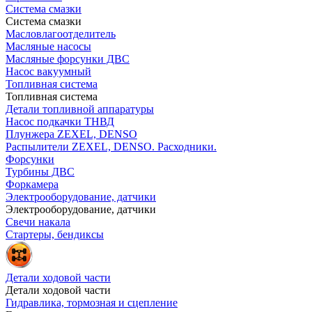
Система смазки
Система смазки
Масловлагоотделитель
Масляные насосы
Масляные форсунки ДВС
Насос вакуумный
Топливная система
Топливная система
Детали топливной аппаратуры
Насос подкачки ТНВД
Плунжера ZEXEL, DENSO
Распылители ZEXEL, DENSO. Расходники.
Форсунки
Турбины ДВС
Форкамера
Электрооборудование, датчики
Электрооборудование, датчики
Свечи накала
Стартеры, бендиксы
Детали ходовой части
Детали ходовой части
Гидравлика, тормозная и сцепление